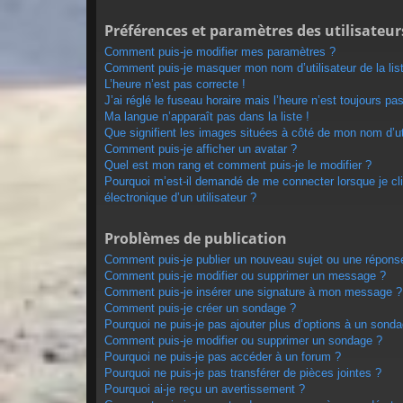
Préférences et paramètres des utilisateur
Comment puis-je modifier mes paramètres ?
Comment puis-je masquer mon nom d’utilisateur de la liste
L’heure n’est pas correcte !
J’ai réglé le fuseau horaire mais l’heure n’est toujours pas
Ma langue n’apparaît pas dans la liste !
Que signifient les images situées à côté de mon nom d’uti
Comment puis-je afficher un avatar ?
Quel est mon rang et comment puis-je le modifier ?
Pourquoi m’est-il demandé de me connecter lorsque je cliq
électronique d’un utilisateur ?
Problèmes de publication
Comment puis-je publier un nouveau sujet ou une répons
Comment puis-je modifier ou supprimer un message ?
Comment puis-je insérer une signature à mon message ?
Comment puis-je créer un sondage ?
Pourquoi ne puis-je pas ajouter plus d’options à un sond
Comment puis-je modifier ou supprimer un sondage ?
Pourquoi ne puis-je pas accéder à un forum ?
Pourquoi ne puis-je pas transférer de pièces jointes ?
Pourquoi ai-je reçu un avertissement ?