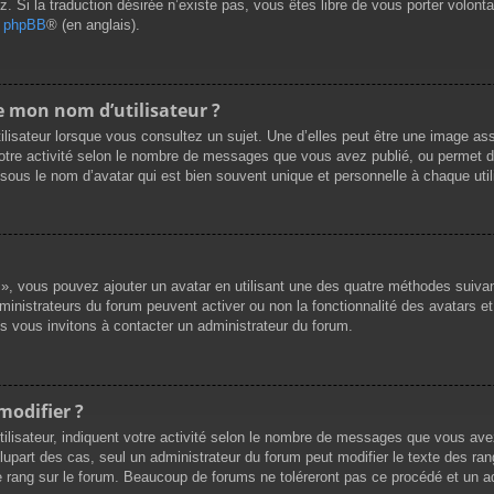
ez. Si la traduction désirée n’existe pas, vous êtes libre de vous porter volo
de phpBB
® (en anglais).
de mon nom d’utilisateur ?
lisateur lorsque vous consultez un sujet. Une d’elles peut être une image as
otre activité selon le nombre de messages que vous avez publié, ou permet de di
us le nom d’avatar qui est bien souvent unique et personnelle à chaque utili
l », vous pouvez ajouter un avatar en utilisant une des quatre méthodes suivant
ministrateurs du forum peuvent activer ou non la fonctionnalité des avatars et
us vous invitons à contacter un administrateur du forum.
modifier ?
lisateur, indiquent votre activité selon le nombre de messages que vous avez p
lupart des cas, seul un administrateur du forum peut modifier le texte des r
e rang sur le forum. Beaucoup de forums ne toléreront pas ce procédé et un a