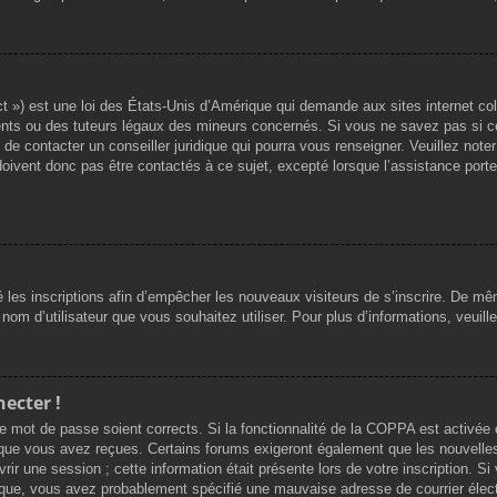
 ») est une loi des États-Unis d’Amérique qui demande aux sites internet col
nts ou des tuteurs légaux des mineurs concernés. Si vous ne savez pas si c
 de contacter un conseiller juridique qui pourra vous renseigner. Veuillez not
ivent donc pas être contactés à ce sujet, excepté lorsque l’assistance porte 
vé les inscriptions afin d’empêcher les nouveaux visiteurs de s’inscrire. De m
du nom d’utilisateur que vous souhaitez utiliser. Pour plus d’informations, veuil
necter !
otre mot de passe soient corrects. Si la fonctionnalité de la COPPA est activé
ns que vous avez reçues. Certains forums exigeront également que les nouvelle
rir une session ; cette information était présente lors de votre inscription. Si
ique, vous avez probablement spécifié une mauvaise adresse de courrier électro