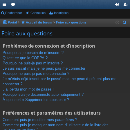
ac
Rechercher
or
Connexion
Inscription
on
ns
co
u
ne
cri
Portal
Accueil du forum
Foire aux questions
R
e
ur
m
xi
pti
Foire aux questions
c
ci
s
on
on
h
Problèmes de connexion et d’inscription
s
e
Pourquoi ai-je besoin de m’inscrire ?
r
Qu’est-ce que la COPPA ?
c
Pourquoi ne puis-je pas m’inscrire ?
h
Je suis inscrit mais je ne peux pas me connecter !
Pourquoi ne puis-je pas me connecter ?
e
Je m’étais déjà inscrit par le passé mais ne peux à présent plus me
r
connecter ?!
J’ai perdu mon mot de passe !
Pourquoi suis-je déconnecté automatiquement ?
À quoi sert « Supprimer les cookies » ?
Préférences et paramètres des utilisateurs
Comment puis-je modifier mes paramètres ?
Comment puis-je masquer mon nom d’utilisateur de la liste des