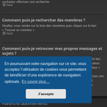
souhaitez effectuer une recherche.
Haut
Comment puis-je rechercher des membres ?
Veuillez vous rendre sur la liste des membres puis cliquer sur le lien
« Trouver un membre ».
Haut
Comment puis-je retrouver mes propres messages et
sujets ?
Vos propres messages peuvent être affichés soit en cliquant sur le lien
« Afficher vos messages » dans le panneau de contrôle de l’utilisateur,
En poursuivant votre navigation sur ce site, vous
soit en cliquant sur le lien « Rechercher les messages de l’utilisateur »
acceptez l’utilisation de cookies vous permettant
sur la page de votre propre profil ou soit en cliquant sur le menu
de bénéficier d’une expérience de navigation
« Raccourcis » situé sur la partie supérieure du forum. Pour effectuer une
recherche de vos propres sujets, utilisez la recherche avancée et
optimale.
En savoir plus…
remplissez convenablement les options qui vous sont disponibles.
Haut
J’accepte
Favoris et abonnements