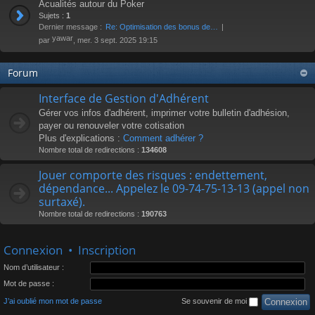
Acualités autour du Poker
Sujets :
1
Dernier message :
Re: Optimisation des bonus de…
yawar
par
, mer. 3 sept. 2025 19:15
Forum
Interface de Gestion d'Adhérent
Gérer vos infos d'adhérent, imprimer votre bulletin d'adhésion,
payer ou renouveler votre cotisation
Plus d'explications :
Comment adhérer ?
Nombre total de redirections :
134608
Jouer comporte des risques : endettement,
dépendance... Appelez le 09-74-75-13-13 (appel non
surtaxé).
Nombre total de redirections :
190763
Connexion
•
Inscription
Nom d’utilisateur :
Mot de passe :
J’ai oublié mon mot de passe
Se souvenir de moi