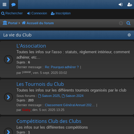
ac
Rechercher
or
Connexion
Inscription
on
ns
co
u
ne
cri
Portal
Accueil du forum
R
e
ur
m
xi
pti
La vie du Club
c
ci
s
on
on
h
L'Association
s
e
Toutes les infos sur l'asso : statuts, règlement intérieur, comment
r
adhérer, etc...
Sujets :
6
c
Dernier message :
Re: Pourquoi adhérer ?
h
yawar
par
, ven. 5 sept. 2025 03:02
e
r
Les Tournois du Club
Toutes les infos sur les différents tournois organisés par le club
Sous-forums :
Saison 2025
,
Saison 2024
Sujets :
203
Dernier message :
Classement Général Annuel 202…
par
Gaby
, dim. 5 oct. 2025 13:25
Compétitions Club des Clubs
Les infos sur les différentes compétitions
Sujets :
1