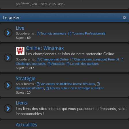
yawar
par
, ven. 5 sept. 2025 04:25
Le poker
Live
Sous-forums :
Tournois amateurs
,
Tournois Professionnels
Sujets :
69
Online : Winamax
Les championnats et infos de notre partenaire Online
Sous-forums :
Championnat Online
,
Championnat (presque) Freeroll
,
Challenges mensuels
,
Actualités
,
Le coin des parieurs
Sujets :
1017
Stratégie
Sous-forums :
Vos coups de bluff/Bad beats/Résultats
,
Discussions/Débats
,
Articles autour de la stratégie au Poker
Sujets :
10
Liens
Les liens des sites internet qui vous paraissent intéressants, voire
incontournables !
Actualités