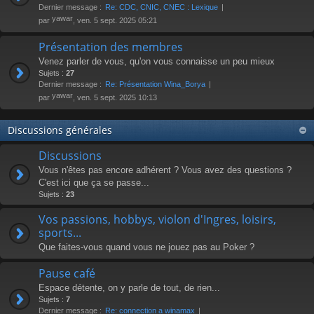
Dernier message :
Re: CDC, CNIC, CNEC : Lexique
yawar
par
, ven. 5 sept. 2025 05:21
Présentation des membres
Venez parler de vous, qu'on vous connaisse un peu mieux
Sujets :
27
Dernier message :
Re: Présentation Wina_Borya
yawar
par
, ven. 5 sept. 2025 10:13
Discussions générales
Discussions
Vous n'êtes pas encore adhérent ? Vous avez des questions ?
C'est ici que ça se passe...
Sujets :
23
Vos passions, hobbys, violon d'Ingres, loisirs,
sports...
Que faites-vous quand vous ne jouez pas au Poker ?
Pause café
Espace détente, on y parle de tout, de rien...
Sujets :
7
Dernier message :
Re: connection a winamax