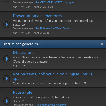
Dernier message :
Re: CDC, CNIC, CNEC : Lexique
yawar
par
, ven. 5 sept. 2025 05:21
Présentation des membres
Venez parler de vous, qu'on vous connaisse un peu mieux
Sujets :
27
Dernier message :
Re: Présentation Wina_Borya
yawar
par
, ven. 5 sept. 2025 10:13
Discussions générales
Discussions
Vous n'êtes pas encore adhérent ? Vous avez des questions ?
C'est ici que ça se passe...
Sujets :
23
Vos passions, hobbys, violon d'Ingres, loisirs,
sports...
Que faites-vous quand vous ne jouez pas au Poker ?
Pause café
Espace détente, on y parle de tout, de rien...
Sujets :
7
Dernier message :
Re: connection a winamax