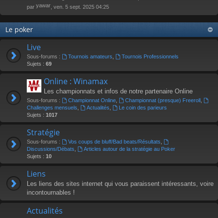
yawar
par
, ven. 5 sept. 2025 04:25
Le poker
Live
Sous-forums :
Tournois amateurs
,
Tournois Professionnels
Sujets :
69
Online : Winamax
Les championnats et infos de notre partenaire Online
Sous-forums :
Championnat Online
,
Championnat (presque) Freeroll
,
Challenges mensuels
,
Actualités
,
Le coin des parieurs
Sujets :
1017
Stratégie
Sous-forums :
Vos coups de bluff/Bad beats/Résultats
,
Discussions/Débats
,
Articles autour de la stratégie au Poker
Sujets :
10
Liens
Les liens des sites internet qui vous paraissent intéressants, voire
incontournables !
Actualités