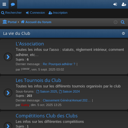
ac
Rechercher
or
Connexion
Inscription
on
ns
co
u
ne
cri
Portal
Accueil du forum
R
e
ur
m
xi
pti
La vie du Club
c
ci
s
on
on
h
L'Association
s
e
Toutes les infos sur l'asso : statuts, règlement intérieur, comment
r
adhérer, etc...
Sujets :
6
c
Dernier message :
Re: Pourquoi adhérer ?
h
yawar
par
, ven. 5 sept. 2025 03:02
e
r
Les Tournois du Club
Toutes les infos sur les différents tournois organisés par le club
Sous-forums :
Saison 2025
,
Saison 2024
Sujets :
203
Dernier message :
Classement Général Annuel 202…
par
Gaby
, dim. 5 oct. 2025 13:25
Compétitions Club des Clubs
Les infos sur les différentes compétitions
Sujets :
1