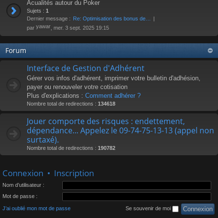
Acualités autour du Poker
Sujets :
1
Dernier message :
Re: Optimisation des bonus de…
yawar
par
, mer. 3 sept. 2025 19:15
Forum
Interface de Gestion d'Adhérent
Gérer vos infos d'adhérent, imprimer votre bulletin d'adhésion,
payer ou renouveler votre cotisation
Plus d'explications :
Comment adhérer ?
Nombre total de redirections :
134618
Jouer comporte des risques : endettement,
dépendance... Appelez le 09-74-75-13-13 (appel non
surtaxé).
Nombre total de redirections :
190782
Connexion
•
Inscription
Nom d’utilisateur :
Mot de passe :
J’ai oublié mon mot de passe
Se souvenir de moi