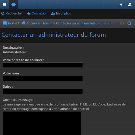
ac
Rechercher
or
Connexion
Inscription
on
ns
co
u
ne
cri
Portal
Accueil du forum
Contacter un administrateur du forum
R
e
ur
m
xi
pti
Contacter un administrateur du forum
c
ci
s
on
on
h
Destinataire :
s
e
Administrateur
r
Votre adresse de courriel :
c
h
Votre nom :
e
r
Sujet :
Corps du message :
Le message sera envoyé en texte brut, sans balise HTML ou BBCode. L’adresse de
retour du message correspond à votre adresse de courriel.