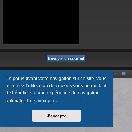
Portal
Accueil du forum
Nous contacter
En poursuivant votre navigation sur ce site, vous
Développé par
phpBB
® Forum Software © phpBB Limited
acceptez l’utilisation de cookies vous permettant
Style par
Arty
- phpBB 3.3 par MrGaby
de bénéficier d’une expérience de navigation
Traduction française officielle
©
Qiaeru
Confidentialité
|
Conditions
optimale.
En savoir plus…
J’accepte