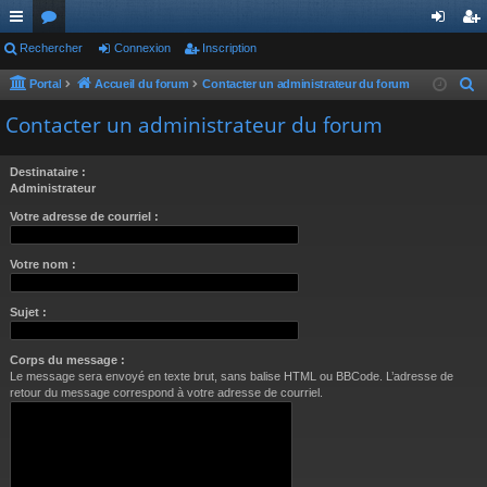
ac
Rechercher
or
Connexion
Inscription
on
ns
co
u
ne
cri
Portal
Accueil du forum
Contacter un administrateur du forum
R
e
ur
m
xi
pti
Contacter un administrateur du forum
c
ci
s
on
on
h
Destinataire :
s
e
Administrateur
r
Votre adresse de courriel :
c
h
Votre nom :
e
r
Sujet :
Corps du message :
Le message sera envoyé en texte brut, sans balise HTML ou BBCode. L’adresse de
retour du message correspond à votre adresse de courriel.