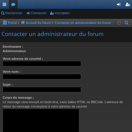
ac
Rechercher
or
Connexion
Inscription
on
ns
co
u
ne
cri
Portal
Accueil du forum
Contacter un administrateur du forum
R
e
ur
m
xi
pti
Contacter un administrateur du forum
c
ci
s
on
on
h
Destinataire :
s
e
Administrateur
r
Votre adresse de courriel :
c
h
Votre nom :
e
r
Sujet :
Corps du message :
Le message sera envoyé en texte brut, sans balise HTML ou BBCode. L’adresse de
retour du message correspond à votre adresse de courriel.