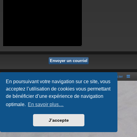
Portal
Accueil du forum
Nous contacter
En poursuivant votre navigation sur ce site, vous
Développé par
phpBB
® Forum Software © phpBB Limited
acceptez l’utilisation de cookies vous permettant
Style par
Arty
- phpBB 3.3 par MrGaby
de bénéficier d’une expérience de navigation
Traduction française officielle
©
Qiaeru
Confidentialité
|
Conditions
optimale.
En savoir plus…
J’accepte