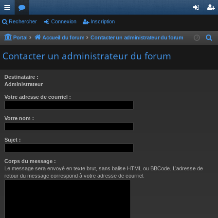
ac
Rechercher
or
Connexion
Inscription
on
ns
co
u
ne
cri
Portal
Accueil du forum
Contacter un administrateur du forum
R
e
ur
m
xi
pti
Contacter un administrateur du forum
c
ci
s
on
on
h
Destinataire :
s
e
Administrateur
r
Votre adresse de courriel :
c
h
Votre nom :
e
r
Sujet :
Corps du message :
Le message sera envoyé en texte brut, sans balise HTML ou BBCode. L’adresse de
retour du message correspond à votre adresse de courriel.