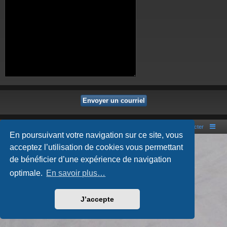
Portal
Accueil du forum
Nous contacter
En poursuivant votre navigation sur ce site, vous
Développé par
phpBB
® Forum Software © phpBB Limited
acceptez l’utilisation de cookies vous permettant
Style par
Arty
- phpBB 3.3 par MrGaby
de bénéficier d’une expérience de navigation
Traduction française officielle
©
Qiaeru
Confidentialité
|
Conditions
optimale.
En savoir plus…
J’accepte