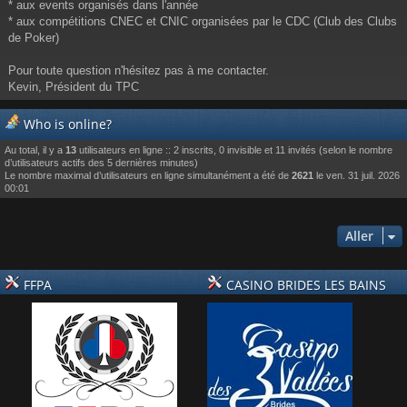
* aux events organisés dans l'année
* aux compétitions CNEC et CNIC organisées par le CDC (Club des Clubs
de Poker)
Pour toute question n'hésitez pas à me contacter.
Kevin, Président du TPC
Who is online?
Au total, il y a
13
utilisateurs en ligne :: 2 inscrits, 0 invisible et 11 invités (selon le nombre
d’utilisateurs actifs des 5 dernières minutes)
Le nombre maximal d’utilisateurs en ligne simultanément a été de
2621
le ven. 31 juil. 2026
00:01
Aller
FFPA
CASINO BRIDES LES BAINS