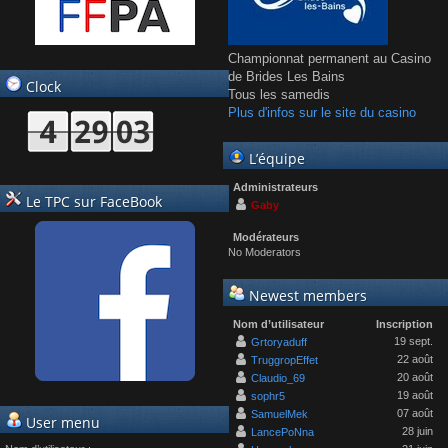
Championnat permanent au Casino
de Brides Les Bains
Clock
Tous les samedis
Plus d'infos sur le site du casino
L’équipe
Administrateurs
Le TPC sur FaceBook
Gaby
Modérateurs
No Moderators
Newest members
Nom d’utilisateur
Inscription
19 sept.
Grtoryaduff
22 août
TruggropEffet
20 août
Claudio_69
19 août
sophr5
07 août
SamuelMek
User menu
28 juin
LancePoNna