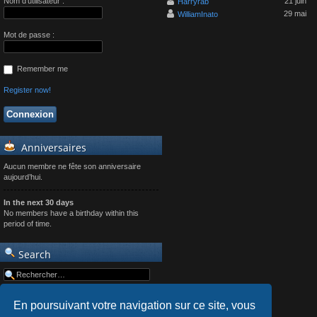
Nom d’utilisateur :
21 juin
Harryrab
29 mai
WilliamInato
Mot de passe :
Remember me
Register now!
Anniversaires
Aucun membre ne fête son anniversaire
aujourd’hui.
In the next 30 days
No members have a birthday within this
period of time.
Search
En poursuivant votre navigation sur ce site, vous
Advanced search