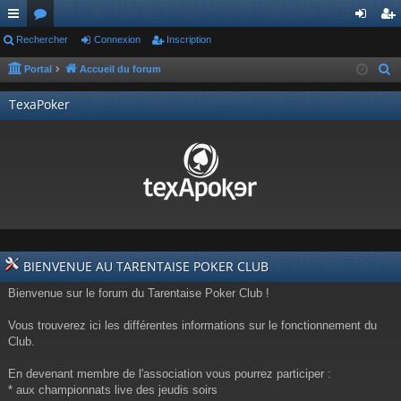
ac
Rechercher
or
Connexion
Inscription
on
ns
co
u
ne
cri
Portal
Accueil du forum
R
e
ur
m
xi
pti
TexaPoker
c
ci
s
on
on
h
s
e
r
c
h
e
r
BIENVENUE AU TARENTAISE POKER CLUB
Bienvenue sur le forum du Tarentaise Poker Club !
Vous trouverez ici les différentes informations sur le fonctionnement du
Club.
En devenant membre de l'association vous pourrez participer :
* aux championnats live des jeudis soirs