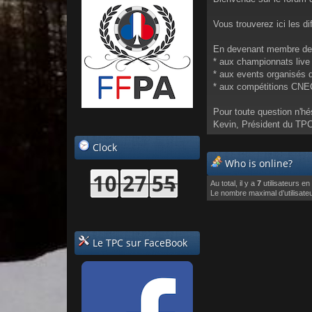
Vous trouverez ici les d
En devenant membre de l
* aux championnats live 
* aux events organisés 
* aux compétitions CNE
Pour toute question n'hé
Kevin, Président du TP
Clock
Who is online?
Au total, il y a
7
utilisateurs en 
Le nombre maximal d’utilisate
Le TPC sur FaceBook