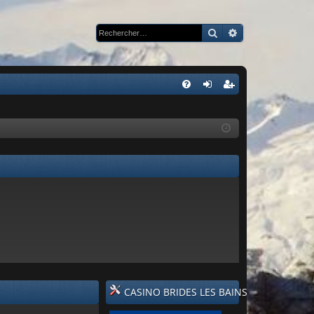
Rechercher
Recherche avan
R
FA
on
ns
Q
ne
cri
xi
pti
on
on
CASINO BRIDES LES BAINS