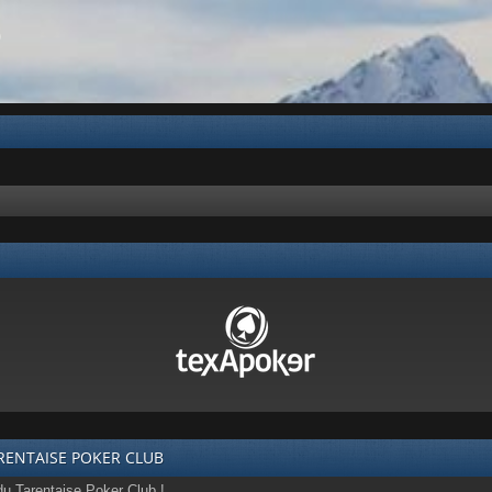
b
RENTAISE POKER CLUB
du Tarentaise Poker Club !