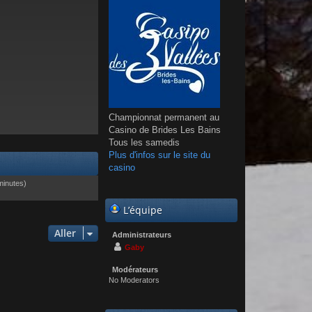
Championnat permanent au
Casino de Brides Les Bains
Tous les samedis
Plus d'infos sur le site du
casino
 minutes)
L’équipe
Aller
Administrateurs
Gaby
Modérateurs
No Moderators