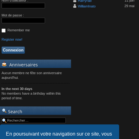
Nom d’utilisateur :
21 juin
Harryrab
29 mai
WilliamInato
Mot de passe :
Remember me
Register now!
Anniversaires
Aucun membre ne fête son anniversaire
aujourd’hui.
In the next 30 days
No members have a birthday within this
period of time.
Search
En poursuivant votre navigation sur ce site, vous
Advanced search