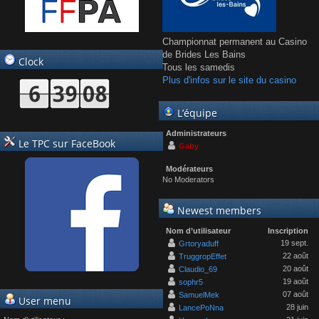
Championnat permanent au Casino
de Brides Les Bains
Clock
Tous les samedis
Plus d'infos sur le site du casino
L’équipe
Administrateurs
Le TPC sur FaceBook
Gaby
Modérateurs
No Moderators
Newest members
Nom d’utilisateur
Inscription
19 sept.
Grtoryaduff
22 août
TruggropEffet
20 août
Claudio_69
19 août
sophr5
07 août
SamuelMek
User menu
28 juin
LancePoNna