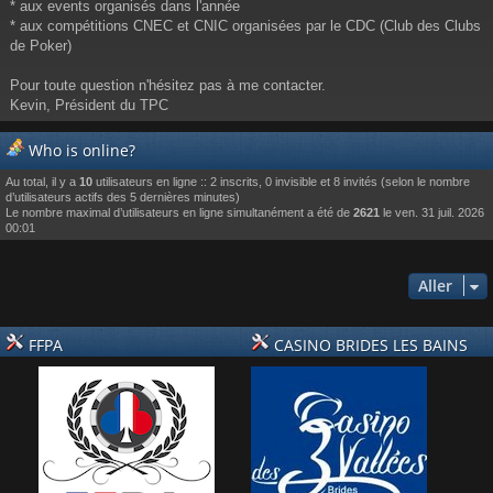
* aux events organisés dans l'année
* aux compétitions CNEC et CNIC organisées par le CDC (Club des Clubs
de Poker)
Pour toute question n'hésitez pas à me contacter.
Kevin, Président du TPC
Who is online?
Au total, il y a
10
utilisateurs en ligne :: 2 inscrits, 0 invisible et 8 invités (selon le nombre
d’utilisateurs actifs des 5 dernières minutes)
Le nombre maximal d’utilisateurs en ligne simultanément a été de
2621
le ven. 31 juil. 2026
00:01
Aller
FFPA
CASINO BRIDES LES BAINS