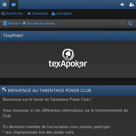
ac
Rechercher
or
Connexion
Inscription
on
ns
co
u
ne
cri
Portal
Accueil du forum
R
e
ur
m
xi
pti
TexaPoker
c
ci
s
on
on
h
s
e
r
c
h
e
r
BIENVENUE AU TARENTAISE POKER CLUB
Bienvenue sur le forum du Tarentaise Poker Club !
Vous trouverez ici les différentes informations sur le fonctionnement du
Club.
En devenant membre de l'association vous pourrez participer :
* aux championnats live des jeudis soirs