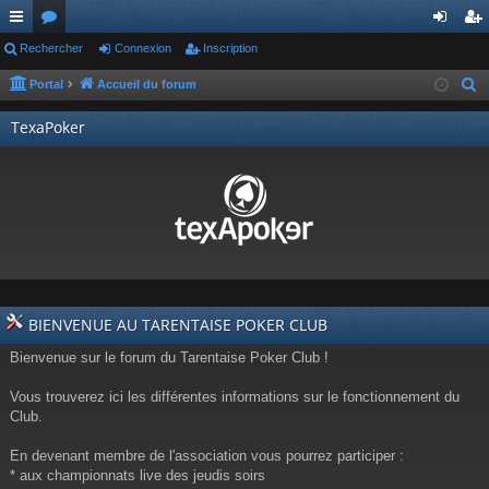
ac
Rechercher
or
Connexion
Inscription
on
ns
co
u
ne
cri
Portal
Accueil du forum
R
e
ur
m
xi
pti
TexaPoker
c
ci
s
on
on
h
s
e
r
c
h
e
r
BIENVENUE AU TARENTAISE POKER CLUB
Bienvenue sur le forum du Tarentaise Poker Club !
Vous trouverez ici les différentes informations sur le fonctionnement du
Club.
En devenant membre de l'association vous pourrez participer :
* aux championnats live des jeudis soirs