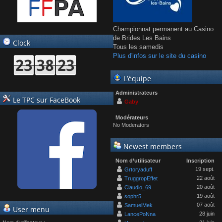
Championnat permanent au Casino
de Brides Les Bains
Clock
Tous les samedis
Plus d'infos sur le site du casino
L’équipe
Administrateurs
Le TPC sur FaceBook
Gaby
Modérateurs
No Moderators
Newest members
Nom d’utilisateur
Inscription
19 sept.
Grtoryaduff
22 août
TruggropEffet
20 août
Claudio_69
19 août
sophr5
07 août
SamuelMek
User menu
28 juin
LancePoNna