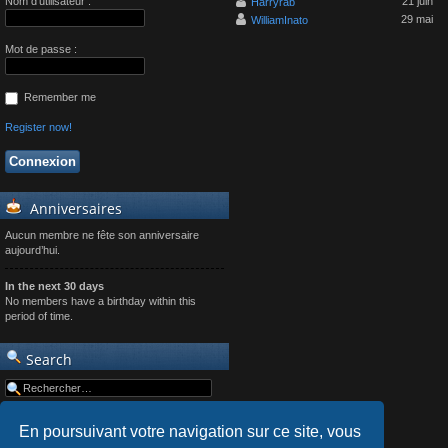
Nom d’utilisateur :
21 juin
Harryrab
29 mai
WilliamInato
Mot de passe :
Remember me
Register now!
Anniversaires
Aucun membre ne fête son anniversaire
aujourd’hui.
In the next 30 days
No members have a birthday within this
period of time.
Search
En poursuivant votre navigation sur ce site, vous
Advanced search