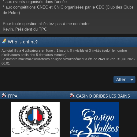
* aux events organisés dans l'année
* aux compétitions CNEC et CNIC organisées par le CDC (Club des Clubs
de Poker)
Pour toute question n'hésitez pas à me contacter.
Kevin, Président du TPC
Who is online?
Au total, il y a
4
utilisateurs en ligne :: 1 inscrit, 0 invisible et 3 invités (selon le nombre
d’utilisateurs actifs des 5 dernières minutes)
Le nombre maximal d’utilisateurs en ligne simultanément a été de
2621
le ven. 31 juil. 2026
00:01
Aller
FFPA
CASINO BRIDES LES BAINS