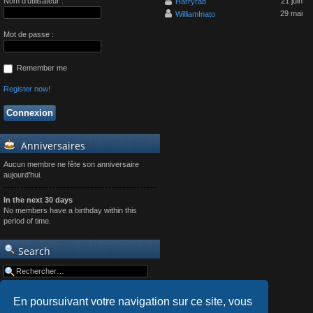
Nom d’utilisateur :
21 juin
Harryrab
29 mai
WilliamInato
Mot de passe :
Remember me
Register now!
Anniversaires
Aucun membre ne fête son anniversaire
aujourd’hui.
In the next 30 days
No members have a birthday within this
period of time.
Search
En poursuivant votre navigation sur ce site, vous
Advanced search