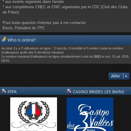
* aux events organisés dans l'année
* aux compétitions CNEC et CNIC organisées par le CDC (Club des Clubs
de Poker)
Pour toute question n'hésitez pas à me contacter.
Kevin, Président du TPC
Who is online?
Au total, il y a
7
utilisateurs en ligne :: 2 inscrits, 0 invisible et 5 invités (selon le nombre
d’utilisateurs actifs des 5 dernières minutes)
Le nombre maximal d’utilisateurs en ligne simultanément a été de
2621
le ven. 31 juil. 2026
00:01
Aller
FFPA
CASINO BRIDES LES BAINS