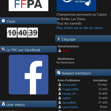
Championnat permanent au Casino
de Brides Les Bains
Clock
Tous les samedis
Plus d'infos sur le site du casino
L’équipe
Administrateurs
Le TPC sur FaceBook
Gaby
Modérateurs
No Moderators
Newest members
Nom d’utilisateur
Inscription
19 sept.
Grtoryaduff
22 août
TruggropEffet
20 août
Claudio_69
19 août
sophr5
07 août
SamuelMek
User menu
28 juin
LancePoNna