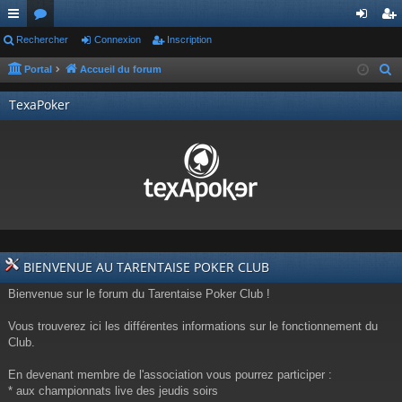
ac
Rechercher
or
Connexion
Inscription
on
ns
co
u
ne
cri
Portal
Accueil du forum
R
e
ur
m
xi
pti
TexaPoker
c
ci
s
on
on
h
s
e
r
c
h
e
r
BIENVENUE AU TARENTAISE POKER CLUB
Bienvenue sur le forum du Tarentaise Poker Club !
Vous trouverez ici les différentes informations sur le fonctionnement du
Club.
En devenant membre de l'association vous pourrez participer :
* aux championnats live des jeudis soirs