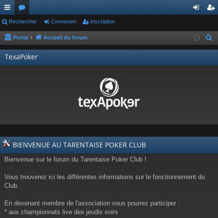
ac
Rechercher
or
Connexion
Inscription
on
ns
co
u
ne
cri
Portal
Accueil du forum
R
e
ur
m
xi
pti
TexaPoker
c
ci
s
on
on
h
s
e
r
c
h
e
r
BIENVENUE AU TARENTAISE POKER CLUB
Bienvenue sur le forum du Tarentaise Poker Club !
Vous trouverez ici les différentes informations sur le fonctionnement du
Club.
En devenant membre de l'association vous pourrez participer :
* aux championnats live des jeudis soirs