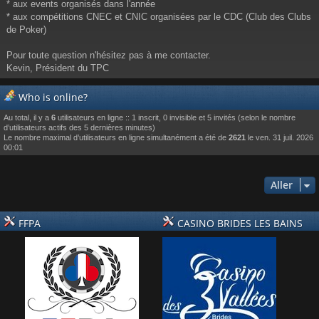
* aux events organisés dans l'année
* aux compétitions CNEC et CNIC organisées par le CDC (Club des Clubs
de Poker)
Pour toute question n'hésitez pas à me contacter.
Kevin, Président du TPC
Who is online?
Au total, il y a
6
utilisateurs en ligne :: 1 inscrit, 0 invisible et 5 invités (selon le nombre
d’utilisateurs actifs des 5 dernières minutes)
Le nombre maximal d’utilisateurs en ligne simultanément a été de
2621
le ven. 31 juil. 2026
00:01
Aller
FFPA
CASINO BRIDES LES BAINS