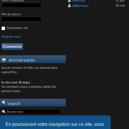
Nom d’utilisateur :
21 juin
Harryrab
29 mai
WilliamInato
Mot de passe :
Remember me
Register now!
Anniversaires
Aucun membre ne fête son anniversaire
aujourd’hui.
In the next 30 days
No members have a birthday within this
period of time.
Search
En poursuivant votre navigation sur ce site, vous
Advanced search