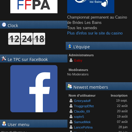
Championnat permanent au Casino
de Brides Les Bains
Clock
Tous les samedis
Plus d'infos sur le site du casino
L’équipe
Administrateurs
Le TPC sur FaceBook
Gaby
Modérateurs
No Moderators
Newest members
Nom d’utilisateur
Inscription
19 sept.
Grtoryaduff
22 août
TruggropEffet
20 août
Claudio_69
19 août
sophr5
07 août
SamuelMek
User menu
28 juin
LancePoNna