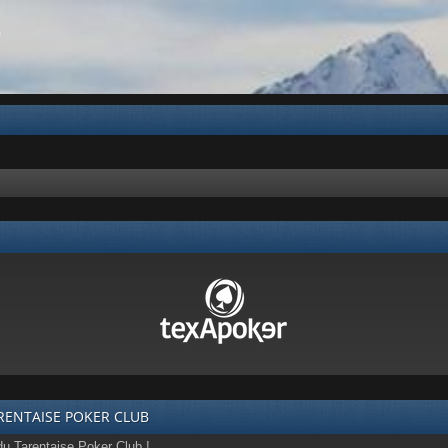
b
RENTAISE POKER CLUB
du Tarentaise Poker Club !