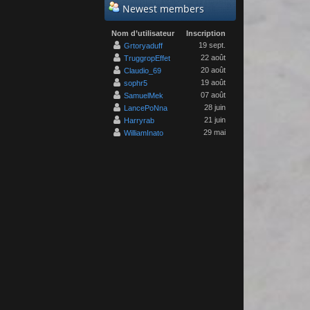
Newest members
Nom d’utilisateur
Inscription
19 sept.
Grtoryaduff
22 août
TruggropEffet
20 août
Claudio_69
19 août
sophr5
07 août
SamuelMek
28 juin
LancePoNna
21 juin
Harryrab
29 mai
WilliamInato