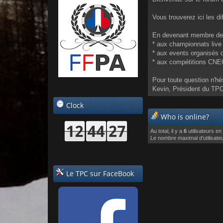
Vous trouverez ici les d
En devenant membre de l
* aux championnats live 
* aux events organisés 
* aux compétitions CNE
Pour toute question n'hé
Kevin, Président du TP
Clock
Who is online?
Au total, il y a
6
utilisateurs en 
Le nombre maximal d’utilisate
Le TPC sur FaceBook