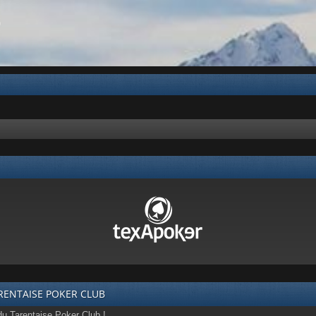
b
RENTAISE POKER CLUB
du Tarentaise Poker Club !