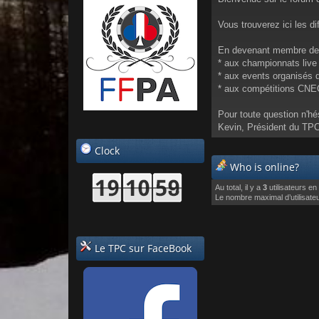
Vous trouverez ici les d
En devenant membre de l
* aux championnats live 
* aux events organisés 
* aux compétitions CNE
Pour toute question n'hé
Kevin, Président du TP
Clock
Who is online?
Au total, il y a
3
utilisateurs en 
Le nombre maximal d’utilisate
Le TPC sur FaceBook