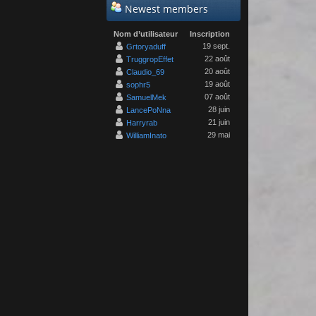
Newest members
Nom d’utilisateur
Inscription
19 sept.
Grtoryaduff
22 août
TruggropEffet
20 août
Claudio_69
19 août
sophr5
07 août
SamuelMek
28 juin
LancePoNna
21 juin
Harryrab
29 mai
WilliamInato