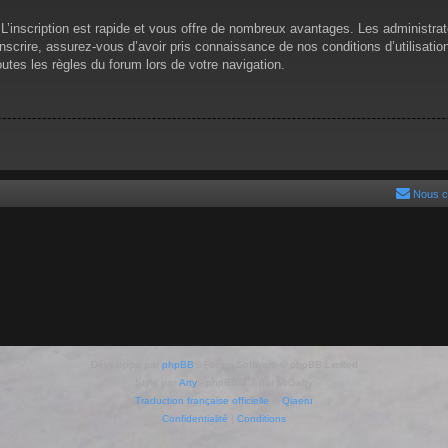
 L’inscription est rapide et vous offre de nombreux avantages. Les administra
scrire, assurez-vous d’avoir pris connaissance de nos conditions d’utilisation 
tes les règles du forum lors de votre navigation.
Nous c
Développé par
phpBB
® Forum Software © phpBB Limited
Style par
Arty
- phpBB 3.3 par MrGaby
Traduction française officielle
©
Qiaeru
Confidentialité
|
Conditions