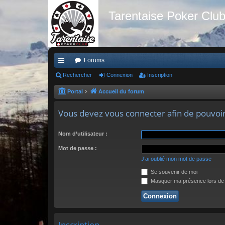
Tarentaise Poker Clu
Forums
ac
Rechercher
Connexion
Inscription
co
Portal
Accueil du forum
ur
Vous devez vous connecter afin de pouvoi
ci
Nom d’utilisateur :
s
Mot de passe :
J’ai oublié mon mot de passe
Se souvenir de moi
Masquer ma présence lors de 
Inscription