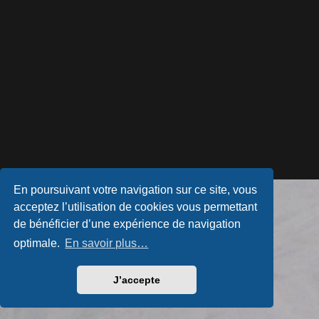
En poursuivant votre navigation sur ce site, vous
Développé par
phpBB
® Forum Software © phpBB Limited
acceptez l’utilisation de cookies vous permettant
Style par
Arty
- phpBB 3.3 par MrGaby
Traduction française officielle
©
Qiaeru
de bénéficier d’une expérience de navigation
Confidentialité
|
Conditions
optimale.
En savoir plus…
J’accepte