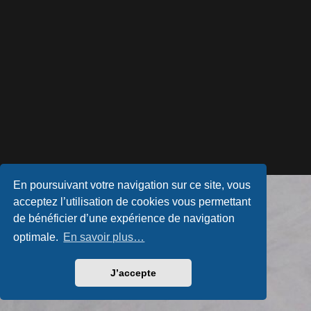
En poursuivant votre navigation sur ce site, vous
Développé par
phpBB
® Forum Software © phpBB Limited
acceptez l’utilisation de cookies vous permettant
Style par
Arty
- phpBB 3.3 par MrGaby
Traduction française officielle
©
Qiaeru
de bénéficier d’une expérience de navigation
Confidentialité
|
Conditions
optimale.
En savoir plus…
J’accepte