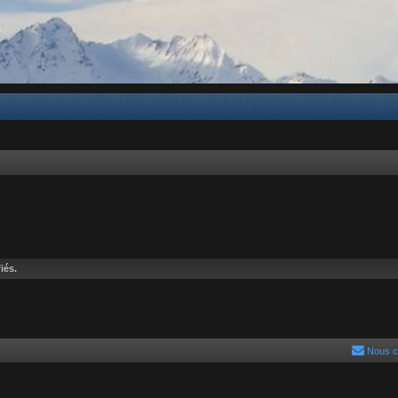
b
iés.
Nous c