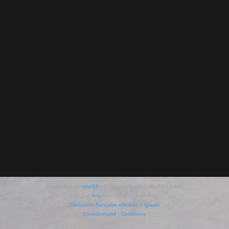
Développé par
phpBB
® Forum Software © phpBB Limited
Style par
Arty
- phpBB 3.3 par MrGaby
Traduction française officielle
©
Qiaeru
Confidentialité
|
Conditions