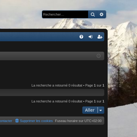
Rechercher
Recherche avan
R
FA
on
ns
Q
ne
cri
xi
pti
on
on
La recherche a retourné 0 résultat • Page
1
sur
1
La recherche a retourné 0 résultat • Page
1
sur
1
Aller
ontacter
Supprimer les cookies
Fuseau horaire sur
UTC+02:00