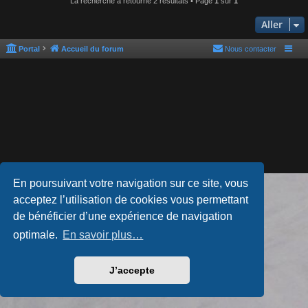
La recherche a retourné 2 résultats • Page
1
sur
1
Aller
Portal
Accueil du forum
Nous contacter
En poursuivant votre navigation sur ce site, vous
Développé par
phpBB
® Forum Software © phpBB Limited
acceptez l’utilisation de cookies vous permettant
Style par
Arty
- phpBB 3.3 par MrGaby
Traduction française officielle
©
Qiaeru
de bénéficier d’une expérience de navigation
Confidentialité
|
Conditions
optimale.
En savoir plus…
J’accepte