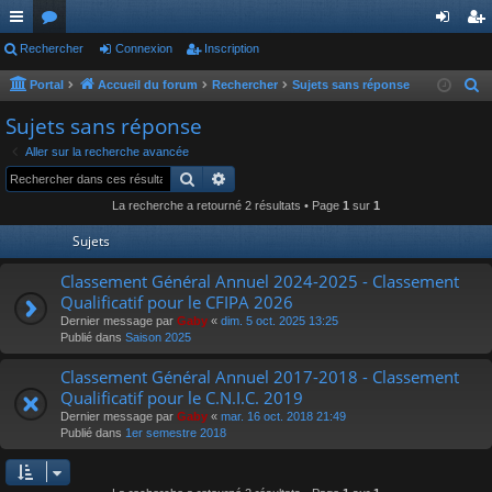
ac
Rechercher
or
Connexion
Inscription
on
ns
co
u
ne
cri
Portal
Accueil du forum
Rechercher
Sujets sans réponse
R
e
ur
m
xi
pti
Sujets sans réponse
c
ci
s
on
on
Aller sur la recherche avancée
h
Rechercher
Recherche avancée
s
e
La recherche a retourné 2 résultats • Page
1
sur
1
r
c
Sujets
h
Classement Général Annuel 2024-2025 - Classement
e
Qualificatif pour le CFIPA 2026
r
Dernier message par
Gaby
«
dim. 5 oct. 2025 13:25
Publié dans
Saison 2025
Classement Général Annuel 2017-2018 - Classement
Qualificatif pour le C.N.I.C. 2019
Dernier message par
Gaby
«
mar. 16 oct. 2018 21:49
Publié dans
1er semestre 2018