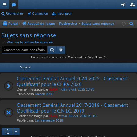
ac
Rechercher
or
Connexion
Inscription
on
ns
co
u
ne
cri
Portal
Accueil du forum
Rechercher
Sujets sans réponse
R
e
ur
m
xi
pti
Sujets sans réponse
c
ci
s
on
on
Aller sur la recherche avancée
h
Rechercher
Recherche avancée
s
e
La recherche a retourné 2 résultats • Page
1
sur
1
r
c
Sujets
h
Classement Général Annuel 2024-2025 - Classement
e
Qualificatif pour le CFIPA 2026
r
Dernier message par
Gaby
«
dim. 5 oct. 2025 13:25
Publié dans
Saison 2025
Classement Général Annuel 2017-2018 - Classement
Qualificatif pour le C.N.I.C. 2019
Dernier message par
Gaby
«
mar. 16 oct. 2018 21:49
Publié dans
1er semestre 2018