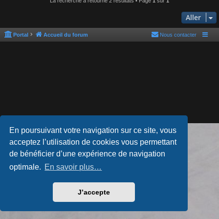
La recherche a retourné 2 résultats • Page
1
sur
1
Aller
Portal
Accueil du forum
Nous contacter
En poursuivant votre navigation sur ce site, vous
Développé par
phpBB
® Forum Software © phpBB Limited
acceptez l’utilisation de cookies vous permettant
Style par
Arty
- phpBB 3.3 par MrGaby
Traduction française officielle
©
Qiaeru
de bénéficier d’une expérience de navigation
Confidentialité
|
Conditions
optimale.
En savoir plus…
J’accepte