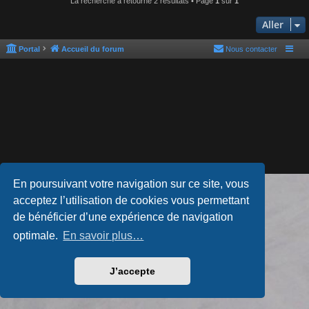
La recherche a retourné 2 résultats • Page
1
sur
1
Aller
Portal
Accueil du forum
Nous contacter
En poursuivant votre navigation sur ce site, vous
Développé par
phpBB
® Forum Software © phpBB Limited
acceptez l’utilisation de cookies vous permettant
Style par
Arty
- phpBB 3.3 par MrGaby
Traduction française officielle
©
Qiaeru
de bénéficier d’une expérience de navigation
Confidentialité
|
Conditions
optimale.
En savoir plus…
J’accepte