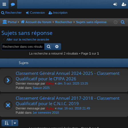
ac
Rechercher
or
Connexion
Inscription
on
ns
co
u
ne
cri
Portal
Accueil du forum
Rechercher
Sujets sans réponse
R
e
ur
m
xi
pti
Sujets sans réponse
c
ci
s
on
on
Aller sur la recherche avancée
h
Rechercher
Recherche avancée
s
e
La recherche a retourné 2 résultats • Page
1
sur
1
r
c
Sujets
h
Classement Général Annuel 2024-2025 - Classement
e
Qualificatif pour le CFIPA 2026
r
Dernier message par
Gaby
«
dim. 5 oct. 2025 13:25
Publié dans
Saison 2025
Classement Général Annuel 2017-2018 - Classement
Qualificatif pour le C.N.I.C. 2019
Dernier message par
Gaby
«
mar. 16 oct. 2018 21:49
Publié dans
1er semestre 2018