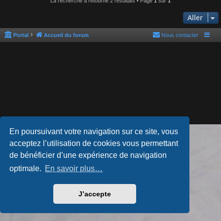
La recherche a retourné 2 résultats • Page
1
sur
1
Aller
Portal
Accueil du forum
Nous contacter
En poursuivant votre navigation sur ce site, vous
Développé par
phpBB
® Forum Software © phpBB Limited
acceptez l’utilisation de cookies vous permettant
Style par
Arty
- phpBB 3.3 par MrGaby
Traduction française officielle
©
Qiaeru
de bénéficier d’une expérience de navigation
Confidentialité
|
Conditions
optimale.
En savoir plus…
J’accepte