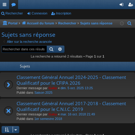
ac
Rechercher
or
Connexion
Inscription
on
ns
co
u
ne
cri
Portal
Accueil du forum
Rechercher
Sujets sans réponse
R
e
ur
m
xi
pti
Sujets sans réponse
c
ci
s
on
on
Aller sur la recherche avancée
h
Rechercher
Recherche avancée
s
e
La recherche a retourné 2 résultats • Page
1
sur
1
r
c
Sujets
h
Classement Général Annuel 2024-2025 - Classement
e
Qualificatif pour le CFIPA 2026
r
Dernier message par
Gaby
«
dim. 5 oct. 2025 13:25
Publié dans
Saison 2025
Classement Général Annuel 2017-2018 - Classement
Qualificatif pour le C.N.I.C. 2019
Dernier message par
Gaby
«
mar. 16 oct. 2018 21:49
Publié dans
1er semestre 2018