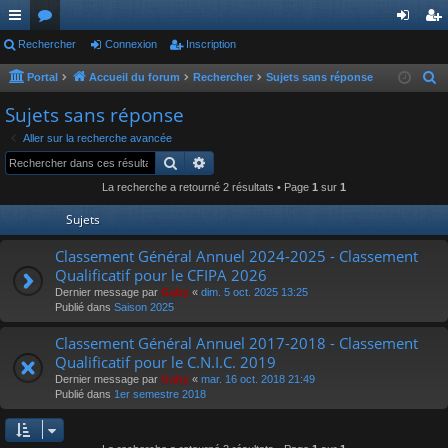
ac
Rechercher
or
Connexion
Inscription
on
ns
co
u
ne
cri
Portal
Accueil du forum
Rechercher
Sujets sans réponse
R
e
ur
m
xi
pti
Sujets sans réponse
c
ci
s
on
on
Aller sur la recherche avancée
h
Rechercher
Recherche avancée
s
e
La recherche a retourné 2 résultats • Page
1
sur
1
r
c
Sujets
h
Classement Général Annuel 2024-2025 - Classement
e
Qualificatif pour le CFIPA 2026
r
Dernier message par
Gaby
«
dim. 5 oct. 2025 13:25
Publié dans
Saison 2025
Classement Général Annuel 2017-2018 - Classement
Qualificatif pour le C.N.I.C. 2019
Dernier message par
Gaby
«
mar. 16 oct. 2018 21:49
Publié dans
1er semestre 2018