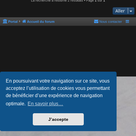
La recherche a retourné 2 résultats • Page
1
sur
1
Aller
Portal
Accueil du forum
Nous contacter
En poursuivant votre navigation sur ce site, vous
Développé par
phpBB
® Forum Software © phpBB Limited
acceptez l’utilisation de cookies vous permettant
Style par
Arty
- phpBB 3.3 par MrGaby
Traduction française officielle
©
Qiaeru
de bénéficier d’une expérience de navigation
Confidentialité
|
Conditions
optimale.
En savoir plus…
J’accepte