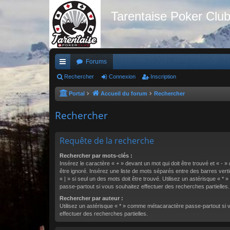
Tarentaise Poker Clu
Forums
ac
Rechercher
Connexion
Inscription
co
Portal
Accueil du forum
Rechercher
ur
Rechercher
ci
s
Requête de la recherche
Rechercher par mots-clés :
Insérez le caractère « + » devant un mot qui doit être trouvé et « - »
être ignoré. Insérez une liste de mots séparés entre des barres vert
« | » si seul un des mots doit être trouvé. Utilisez un astérisque « 
passe-partout si vous souhaitez effectuer des recherches partielles.
Rechercher par auteur :
Utilisez un astérisque « * » comme métacaractère passe-partout si 
effectuer des recherches partielles.