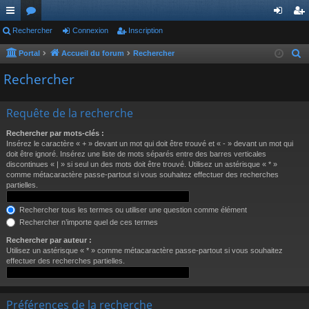
ac
Rechercher
or
Connexion
Inscription
on
ns
co
u
ne
cri
Portal
Accueil du forum
Rechercher
R
e
ur
m
xi
pti
Rechercher
c
ci
s
on
on
h
Requête de la recherche
s
e
r
Rechercher par mots-clés :
Insérez le caractère « + » devant un mot qui doit être trouvé et « - » devant un mot qui
c
doit être ignoré. Insérez une liste de mots séparés entre des barres verticales
h
discontinues « | » si seul un des mots doit être trouvé. Utilisez un astérisque « * »
comme métacaractère passe-partout si vous souhaitez effectuer des recherches
e
partielles.
r
Rechercher tous les termes ou utiliser une question comme élément
Rechercher n’importe quel de ces termes
Rechercher par auteur :
Utilisez un astérisque « * » comme métacaractère passe-partout si vous souhaitez
effectuer des recherches partielles.
Préférences de la recherche