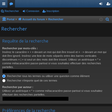
ac
Rechercher
or
Connexion
Inscription
on
ns
co
u
ne
cri
Portal
Accueil du forum
Rechercher
R
e
ur
m
xi
pti
Rechercher
c
ci
s
on
on
h
Requête de la recherche
s
e
r
Rechercher par mots-clés :
Insérez le caractère « + » devant un mot qui doit être trouvé et « - » devant un mot qui
c
doit être ignoré. Insérez une liste de mots séparés entre des barres verticales
h
discontinues « | » si seul un des mots doit être trouvé. Utilisez un astérisque « * »
comme métacaractère passe-partout si vous souhaitez effectuer des recherches
e
partielles.
r
Rechercher tous les termes ou utiliser une question comme élément
Rechercher n’importe quel de ces termes
Rechercher par auteur :
Utilisez un astérisque « * » comme métacaractère passe-partout si vous souhaitez
effectuer des recherches partielles.
Préférences de la recherche