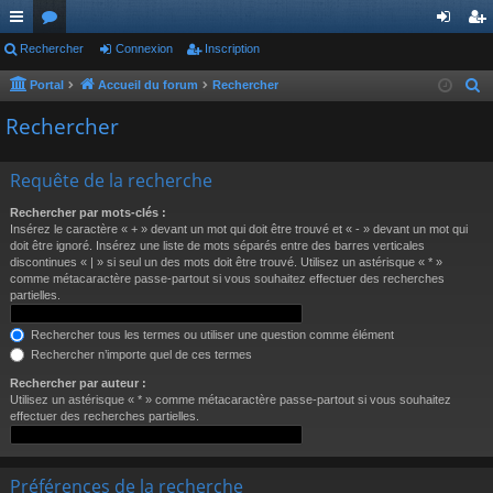
ac
Rechercher
or
Connexion
Inscription
on
ns
co
u
ne
cri
Portal
Accueil du forum
Rechercher
R
e
ur
m
xi
pti
Rechercher
c
ci
s
on
on
h
Requête de la recherche
s
e
r
Rechercher par mots-clés :
Insérez le caractère « + » devant un mot qui doit être trouvé et « - » devant un mot qui
c
doit être ignoré. Insérez une liste de mots séparés entre des barres verticales
h
discontinues « | » si seul un des mots doit être trouvé. Utilisez un astérisque « * »
comme métacaractère passe-partout si vous souhaitez effectuer des recherches
e
partielles.
r
Rechercher tous les termes ou utiliser une question comme élément
Rechercher n’importe quel de ces termes
Rechercher par auteur :
Utilisez un astérisque « * » comme métacaractère passe-partout si vous souhaitez
effectuer des recherches partielles.
Préférences de la recherche