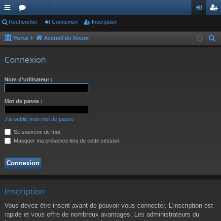
ac
Rechercher
or
Connexion
Inscription
on
ns
co
u
ne
cri
Portal
Accueil du forum
R
e
ur
m
xi
pti
Connexion
c
ci
s
on
on
h
Nom d’utilisateur :
s
e
r
Mot de passe :
c
h
J’ai oublié mon mot de passe
e
Se souvenir de moi
r
Masquer ma présence lors de cette session
Inscription
Vous devez être inscrit avant de pouvoir vous connecter. L’inscription est
rapide et vous offre de nombreux avantages. Les administrateurs du