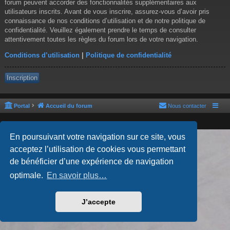
forum peuvent accorder des fonctionnalités supplémentaires aux
utilisateurs inscrits. Avant de vous inscrire, assurez-vous d’avoir pris
connaissance de nos conditions d’utilisation et de notre politique de
confidentialité. Veuillez également prendre le temps de consulter
attentivement toutes les règles du forum lors de votre navigation.
Conditions d’utilisation
|
Politique de confidentialité
Inscription
Portal
Accueil du forum
Nous contacter
En poursuivant votre navigation sur ce site, vous
Développé par
phpBB
® Forum Software © phpBB Limited
acceptez l’utilisation de cookies vous permettant
Style par
Arty
- phpBB 3.3 par MrGaby
Traduction française officielle
©
Qiaeru
de bénéficier d’une expérience de navigation
Confidentialité
|
Conditions
optimale.
En savoir plus…
J’accepte