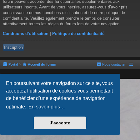
forum peuvent accorder des fonctionnalités supplémentaires aux
utilisateurs inscrits. Avant de vous inscrire, assurez-vous d’avoir pris
connaissance de nos conditions d’utilisation et de notre politique de
confidentialité. Veuillez également prendre le temps de consulter
attentivement toutes les règles du forum lors de votre navigation.
Conditions d’utilisation
|
Politique de confidentialité
Inscription
Portal
Accueil du forum
Nous contacter
En poursuivant votre navigation sur ce site, vous
Développé par
phpBB
® Forum Software © phpBB Limited
acceptez l’utilisation de cookies vous permettant
Style par
Arty
- phpBB 3.3 par MrGaby
Traduction française officielle
©
Qiaeru
de bénéficier d’une expérience de navigation
Confidentialité
|
Conditions
optimale.
En savoir plus…
J’accepte