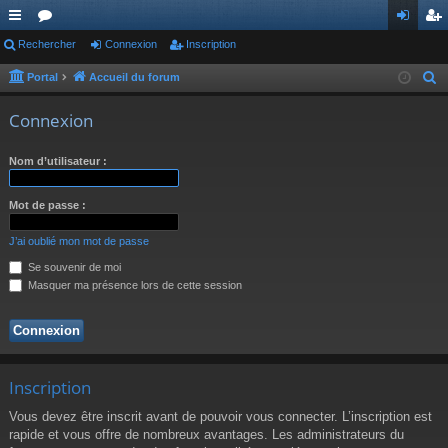
ac
Rechercher
or
Connexion
Inscription
on
ns
co
u
ne
cri
Portal
Accueil du forum
R
e
ur
m
xi
pti
Connexion
c
ci
s
on
on
h
Nom d’utilisateur :
s
e
r
Mot de passe :
c
h
J’ai oublié mon mot de passe
e
Se souvenir de moi
r
Masquer ma présence lors de cette session
Inscription
Vous devez être inscrit avant de pouvoir vous connecter. L’inscription est
rapide et vous offre de nombreux avantages. Les administrateurs du