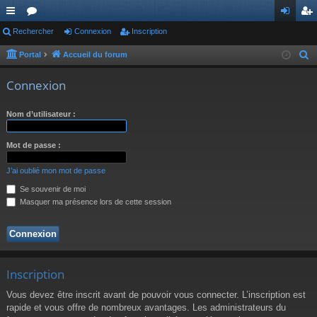
ac
Rechercher
or
Connexion
Inscription
on
ns
co
u
ne
cri
Portal
Accueil du forum
R
e
ur
m
xi
pti
Connexion
c
ci
s
on
on
h
Nom d’utilisateur :
s
e
r
Mot de passe :
c
h
J’ai oublié mon mot de passe
e
Se souvenir de moi
r
Masquer ma présence lors de cette session
Inscription
Vous devez être inscrit avant de pouvoir vous connecter. L’inscription est
rapide et vous offre de nombreux avantages. Les administrateurs du