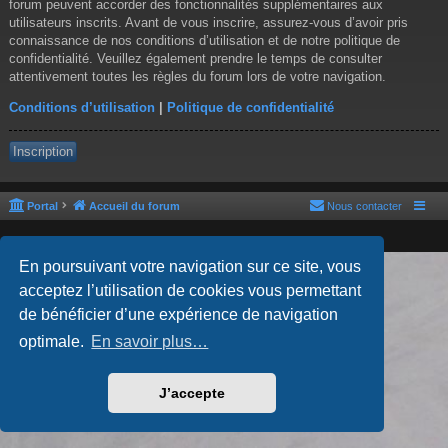
forum peuvent accorder des fonctionnalités supplémentaires aux
utilisateurs inscrits. Avant de vous inscrire, assurez-vous d’avoir pris
connaissance de nos conditions d’utilisation et de notre politique de
confidentialité. Veuillez également prendre le temps de consulter
attentivement toutes les règles du forum lors de votre navigation.
Conditions d’utilisation
|
Politique de confidentialité
Inscription
Portal
Accueil du forum
Nous contacter
En poursuivant votre navigation sur ce site, vous
Développé par
phpBB
® Forum Software © phpBB Limited
acceptez l’utilisation de cookies vous permettant
Style par
Arty
- phpBB 3.3 par MrGaby
Traduction française officielle
©
Qiaeru
de bénéficier d’une expérience de navigation
Confidentialité
|
Conditions
optimale.
En savoir plus…
J’accepte