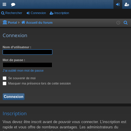
ac
Rechercher
or
Connexion
Inscription
on
ns
co
u
ne
cri
Portal
Accueil du forum
R
e
ur
m
xi
pti
Connexion
c
ci
s
on
on
h
Nom d’utilisateur :
s
e
r
Mot de passe :
c
h
J’ai oublié mon mot de passe
e
Se souvenir de moi
r
Masquer ma présence lors de cette session
Inscription
Vous devez être inscrit avant de pouvoir vous connecter. L’inscription est
rapide et vous offre de nombreux avantages. Les administrateurs du