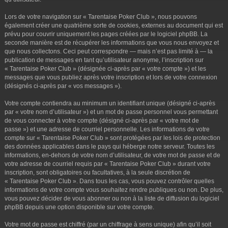
Lors de votre navigation sur « Tarentaise Poker Club », nous pouvons
également créer une quatrième sorte de cookies, externes au document qui est
prévu pour couvrir uniquement les pages créées par le logiciel phpBB. La
seconde manière est de récupérer les informations que vous nous envoyez et
que nous collectons. Ceci peut correspondre — mais n’est pas limité à — la
publication de messages en tant qu’utilisateur anonyme, l’inscription sur
« Tarentaise Poker Club » (désignée ci-après par « votre compte ») et les
messages que vous publiez après votre inscription et lors de votre connexion
(désignés ci-après par « vos messages »).
Votre compte contiendra au minimum un identifiant unique (désigné ci-après
par « votre nom d’utilisateur ») et un mot de passe personnel vous permettant
de vous connecter à votre compte (désigné ci-après par « votre mot de
passe ») et une adresse de courriel personnelle. Les informations de votre
compte sur « Tarentaise Poker Club » sont protégées par les lois de protection
des données applicables dans le pays qui héberge notre serveur. Toutes les
informations, en-dehors de votre nom d’utilisateur, de votre mot de passe et de
votre adresse de courriel requis par « Tarentaise Poker Club » durant votre
inscription, sont obligatoires ou facultatives, à la seule discrétion de
« Tarentaise Poker Club ». Dans tous les cas, vous pouvez contrôler quelles
informations de votre compte vous souhaitez rendre publiques ou non. De plus,
vous pouvez décider de vous abonner ou non à la liste de diffusion du logiciel
phpBB depuis une option disponible sur votre compte.
Votre mot de passe est chiffré (par un chiffrage à sens unique) afin qu’il soit