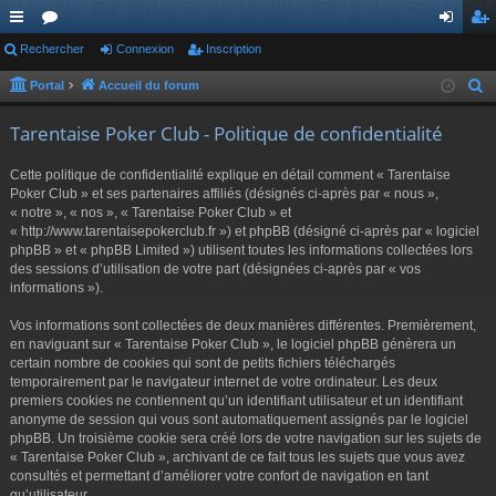
ac
Rechercher
or
Connexion
Inscription
on
ns
co
u
ne
cri
Portal
Accueil du forum
R
e
ur
m
xi
pti
Tarentaise Poker Club - Politique de confidentialité
c
ci
s
on
on
h
Cette politique de confidentialité explique en détail comment « Tarentaise
s
e
Poker Club » et ses partenaires affiliés (désignés ci-après par « nous »,
r
« notre », « nos », « Tarentaise Poker Club » et
« http://www.tarentaisepokerclub.fr ») et phpBB (désigné ci-après par « logiciel
c
phpBB » et « phpBB Limited ») utilisent toutes les informations collectées lors
h
des sessions d’utilisation de votre part (désignées ci-après par « vos
e
informations »).
r
Vos informations sont collectées de deux manières différentes. Premièrement,
en naviguant sur « Tarentaise Poker Club », le logiciel phpBB génèrera un
certain nombre de cookies qui sont de petits fichiers téléchargés
temporairement par le navigateur internet de votre ordinateur. Les deux
premiers cookies ne contiennent qu’un identifiant utilisateur et un identifiant
anonyme de session qui vous sont automatiquement assignés par le logiciel
phpBB. Un troisième cookie sera créé lors de votre navigation sur les sujets de
« Tarentaise Poker Club », archivant de ce fait tous les sujets que vous avez
consultés et permettant d’améliorer votre confort de navigation en tant
qu’utilisateur.