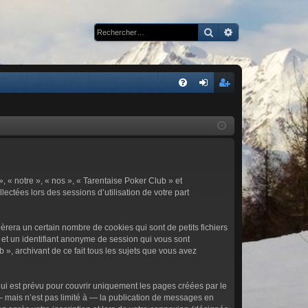
Rechercher
Recherche avan
R
FA
on
ns
Q
ne
cri
xi
pti
on
on
, « notre », « nos », « Tarentaise Poker Club » et
lectées lors des sessions d’utilisation de votre part
rera un certain nombre de cookies qui sont de petits fichiers
r et un identifiant anonyme de session qui vous sont
 », archivant de ce fait tous les sujets que vous avez
ui est prévu pour couvrir uniquement les pages créées par le
 mais n’est pas limité à — la publication de messages en