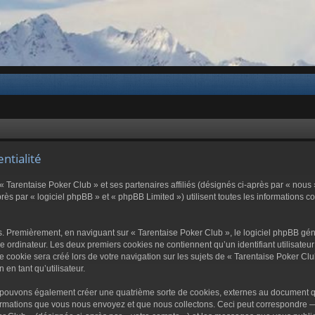
b
ntialité
« Tarentaise Poker Club » et ses partenaires affiliés (désignés ci-après par « nous »
ès par « logiciel phpBB » et « phpBB Limited ») utilisent toutes les informations col
s. Premièrement, en naviguant sur « Tarentaise Poker Club », le logiciel phpBB génè
e ordinateur. Les deux premiers cookies ne contiennent qu’un identifiant utilisateu
cookie sera créé lors de votre navigation sur les sujets de « Tarentaise Poker Club
 en tant qu’utilisateur.
s pouvons également créer une quatrième sorte de cookies, externes au document q
ormations que vous nous envoyez et que nous collectons. Ceci peut correspondre —