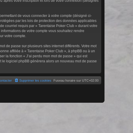
z après votre inscription et lors de votre connexion (désignés
 permettant de vous connecter à votre compte (désigné ci-
protégées par les lois de protection des données applicables
de courriel requis par « Tarentaise Poker Club » durant votre
les informations de votre compte vous souhaitez rendre
sur votre compte.
ot de passe sur plusieurs sites internet différents. Votre mot
onne affiliée à « Tarentaise Poker Club », à phpBB ou à un
ser la fonction « J’ai perdu mon mot de passe » qui est
l et le logiciel phpBB générera alors un nouveau mot de passe
ontacter
Supprimer les cookies
Fuseau horaire sur
UTC+02:00