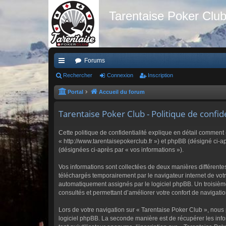
Tarentaise Poker Clu
Forums
ac
Rechercher
Connexion
Inscription
co
Portal
Accueil du forum
ur
Tarentaise Poker Club - Politique de confide
ci
Cette politique de confidentialité explique en détail comment 
s
« http://www.tarentaisepokerclub.fr ») et phpBB (désigné ci-apr
(désignées ci-après par « vos informations »).
Vos informations sont collectées de deux manières différente
téléchargés temporairement par le navigateur internet de votr
automatiquement assignés par le logiciel phpBB. Un troisième 
consultés et permettant d’améliorer votre confort de navigation
Lors de votre navigation sur « Tarentaise Poker Club », nou
logiciel phpBB. La seconde manière est de récupérer les inf