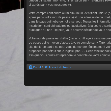
tant qu’utilisateur anonyme, l’inscription sur « Tarentaise P
ci-après par « vos messages »).
Votre compte contiendra au minimum un identifiant unique (dé
après par « votre mot de passe ») et une adresse de courriel
dans le pays qui héberge notre serveur. Toutes les informatio
inscription, sont obligatoires ou facultatives, à la seule dis
publiques ou non. De plus, vous pouvez décider de vous abonn
Votre mot de passe est chiffré (par un chiffrage à sens unique
de passe est le moyen d’accès à votre compte sur « Tarentai
site de tierce partie ne peut vous demander légitimement votr
proposée par défaut sur le logiciel phpBB. Cette fonctionnali
afin que vous puissiez reprendre le contrôle de votre compte.
Portal
Accueil du forum