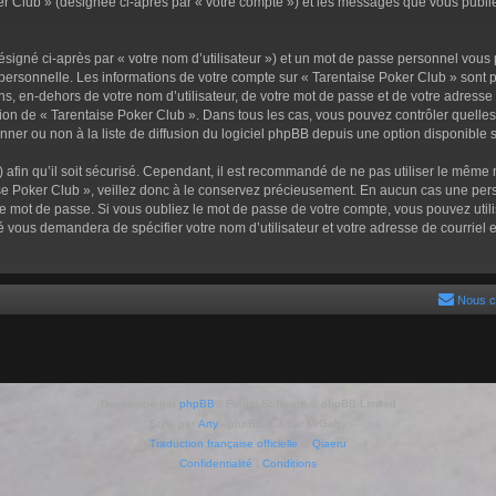
oker Club » (désignée ci-après par « votre compte ») et les messages que vous publie
signé ci-après par « votre nom d’utilisateur ») et un mot de passe personnel vous
 personnelle. Les informations de votre compte sur « Tarentaise Poker Club » sont 
ns, en-dehors de votre nom d’utilisateur, de votre mot de passe et de votre adresse 
crétion de « Tarentaise Poker Club ». Dans tous les cas, vous pouvez contrôler quel
er ou non à la liste de diffusion du logiciel phpBB depuis une option disponible 
) afin qu’il soit sécurisé. Cependant, il est recommandé de ne pas utiliser le même m
se Poker Club », veillez donc à le conservez précieusement. En aucun cas une pers
e mot de passe. Si vous oubliez le mot de passe de votre compte, vous pouvez utili
té vous demandera de spécifier votre nom d’utilisateur et votre adresse de courrie
Nous c
Développé par
phpBB
® Forum Software © phpBB Limited
Style par
Arty
- phpBB 3.3 par MrGaby
Traduction française officielle
©
Qiaeru
Confidentialité
|
Conditions