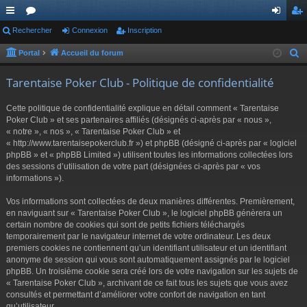
ac
Rechercher
or
Connexion
Inscription
on
ns
co
u
ne
cri
Portal
Accueil du forum
R
e
ur
m
xi
pti
Tarentaise Poker Club - Politique de confidentialité
c
ci
s
on
on
h
Cette politique de confidentialité explique en détail comment « Tarentaise
s
e
Poker Club » et ses partenaires affiliés (désignés ci-après par « nous »,
r
« notre », « nos », « Tarentaise Poker Club » et
« http://www.tarentaisepokerclub.fr ») et phpBB (désigné ci-après par « logiciel
c
phpBB » et « phpBB Limited ») utilisent toutes les informations collectées lors
h
des sessions d’utilisation de votre part (désignées ci-après par « vos
e
informations »).
r
Vos informations sont collectées de deux manières différentes. Premièrement,
en naviguant sur « Tarentaise Poker Club », le logiciel phpBB génèrera un
certain nombre de cookies qui sont de petits fichiers téléchargés
temporairement par le navigateur internet de votre ordinateur. Les deux
premiers cookies ne contiennent qu’un identifiant utilisateur et un identifiant
anonyme de session qui vous sont automatiquement assignés par le logiciel
phpBB. Un troisième cookie sera créé lors de votre navigation sur les sujets de
« Tarentaise Poker Club », archivant de ce fait tous les sujets que vous avez
consultés et permettant d’améliorer votre confort de navigation en tant
qu’utilisateur.