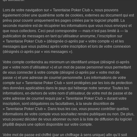
Lors de votre navigation sur « Tarentaise Poker Club », nous pouvons
également créer une quatrième sorte de cookies, externes au document qui est
prévu pour couvrir uniquement les pages créées par le logiciel phpBB. La
seconde manière est de récupérer les informations que vous nous envoyez et
que nous collectons. Ceci peut correspondre — mais n’est pas limité à — la
publication de messages en tant qu’utilisateur anonyme, l’inscription sur
« Tarentaise Poker Club » (désignée ci-après par « votre compte ») et les
messages que vous publiez après votre inscription et lors de votre connexion
(désignés ci-après par « vos messages »).
Votre compte contiendra au minimum un identifiant unique (désigné ci-après
par « votre nom d’utilisateur ») et un mot de passe personnel vous permettant
de vous connecter à votre compte (désigné ci-après par « votre mot de
passe ») et une adresse de courriel personnelle. Les informations de votre
compte sur « Tarentaise Poker Club » sont protégées par les lois de protection
des données applicables dans le pays qui héberge notre serveur. Toutes les
informations, en-dehors de votre nom d’utilisateur, de votre mot de passe et de
votre adresse de courriel requis par « Tarentaise Poker Club » durant votre
inscription, sont obligatoires ou facultatives, à la seule discrétion de
« Tarentaise Poker Club ». Dans tous les cas, vous pouvez contrôler quelles
informations de votre compte vous souhaitez rendre publiques ou non. De plus,
vous pouvez décider de vous abonner ou non à la liste de diffusion du logiciel
phpBB depuis une option disponible sur votre compte.
Votre mot de passe est chiffré (par un chiffrage à sens unique) afin qu’il soit