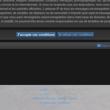
 obscène, vulgaire, diffamatoire, choquant, menaçant, pornographique, etc. qui pou
 encore la loi internationale. Si vous ne respectez pas ces dispositions, vous vou
nternet et les autorités officielles. L’adresse IP de tous les messages est enregistr
e supprimer, de modifier, de déplacer ou de verrouiller n’importe quel sujet et mess
tions que vous avez renseignées soient enregistrées dans notre base de données. Bi
», ni phpBB, ne pourront être tenus comme responsables en cas de tentative de pir
Nous c
Développé par
phpBB
® Forum Software © phpBB Limited
Style par
Arty
- phpBB 3.3 par MrGaby
Traduction française officielle
©
Qiaeru
Confidentialité
|
Conditions