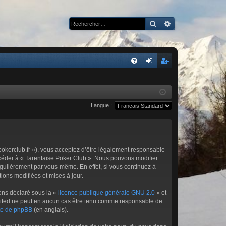
Rechercher
Recherche avan
R
FA
on
ns
Q
ne
cri
Langue :
xi
pti
on
on
epokerclub.fr »), vous acceptez d’être légalement responsable
accéder à « Tarentaise Poker Club ». Nous pouvons modifier
égulièrement par vous-même. En effet, si vous continuez à
ions modifiées et mises à jour.
ons déclaré sous la «
licence publique générale GNU 2.0
» et
 Limited ne peut en aucun cas être tenu comme responsable de
ite de phpBB
(en anglais).