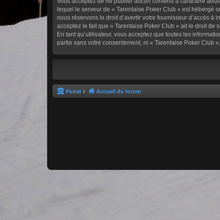
Vous acceptez de ne publier aucun contenu à caractère abusif,
lequel le serveur de « Tarentaise Poker Club » est hébergé ou
nous réservons le droit d’avertir votre fournisseur d’accès à i
acceptez le fait que « Tarentaise Poker Club » ait le droit d
En tant qu’utilisateur, vous acceptez que toutes les informa
partie sans votre consentement, ni « Tarentaise Poker Club 
Portal
Accueil du forum