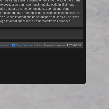
rrait transgresser la législation de votre pays, du pays dans
s exposez à un bannissement immédiat et définitif et nous
ée afin d’aider au renforcement de ces conditions. Vous
age à n’importe quel moment si nous estimons cela nécessaire.
en que ces informations ne seront pas diffusées à une tierce
atage informatique visant à compromettre vos données.
ontacter
Supprimer les cookies
Fuseau horaire sur
UTC+02:00