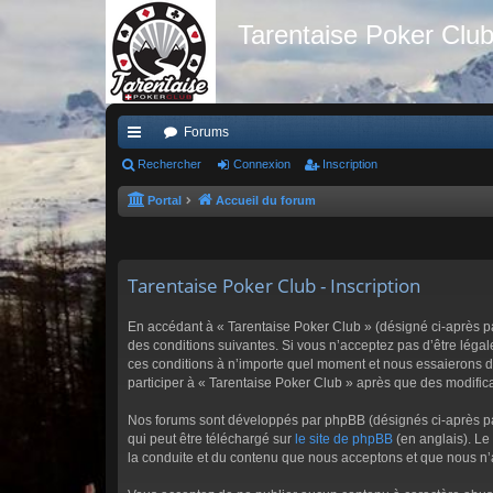
Tarentaise Poker Clu
Forums
ac
Rechercher
Connexion
Inscription
co
Portal
Accueil du forum
ur
ci
Tarentaise Poker Club - Inscription
s
En accédant à « Tarentaise Poker Club » (désigné ci-après par
des conditions suivantes. Si vous n’acceptez pas d’être légal
ces conditions à n’importe quel moment et nous essaierons de
participer à « Tarentaise Poker Club » après que des modifica
Nos forums sont développés par phpBB (désignés ci-après par 
qui peut être téléchargé sur
le site de phpBB
(en anglais). Le
la conduite et du contenu que nous acceptons et que nous n’