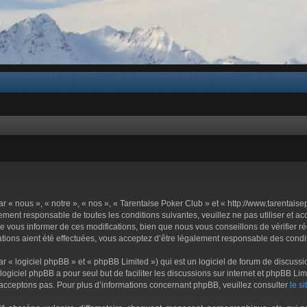
b
 « nous », « notre », « nos », « Tarentaise Poker Club » et « http://www.tarentais
ement responsable de toutes les conditions suivantes, veuillez ne pas utiliser et 
 vous informer de ces modifications, bien que nous vous conseillons de vérifier r
tions aient été effectuées, vous acceptez d’être légalement responsable des condit
« logiciel phpBB » et « phpBB Limited ») qui est un logiciel de forum de discussi
 logiciel phpBB a pour seul but de faciliter les discussions sur internet et phpBB
acceptons pas. Pour plus d’informations concernant phpBB, veuillez consulter
le s