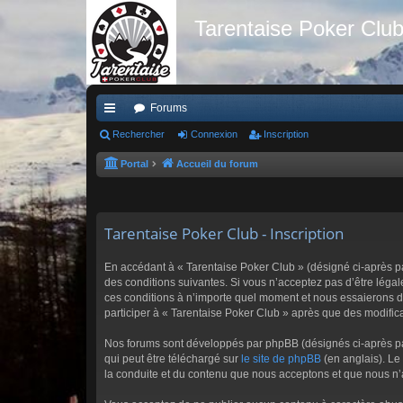
Tarentaise Poker Clu
Forums
ac
Rechercher
Connexion
Inscription
co
Portal
Accueil du forum
ur
ci
Tarentaise Poker Club - Inscription
s
En accédant à « Tarentaise Poker Club » (désigné ci-après par
des conditions suivantes. Si vous n’acceptez pas d’être légal
ces conditions à n’importe quel moment et nous essaierons de
participer à « Tarentaise Poker Club » après que des modifica
Nos forums sont développés par phpBB (désignés ci-après par 
qui peut être téléchargé sur
le site de phpBB
(en anglais). Le
la conduite et du contenu que nous acceptons et que nous n’