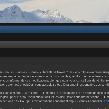
b
 « nous », « notre », « nos », « Tarentaise Poker Club » et « http://www.tarentais
ement responsable de toutes les conditions suivantes, veuillez ne pas utiliser et 
 vous informer de ces modifications, bien que nous vous conseillons de vérifier r
tions aient été effectuées, vous acceptez d’être légalement responsable des condit
« logiciel phpBB » et « phpBB Limited ») qui est un logiciel de forum de discussi
 logiciel phpBB a pour seul but de faciliter les discussions sur internet et phpBB
acceptons pas. Pour plus d’informations concernant phpBB, veuillez consulter
le s