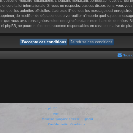
 obscène, vulgaire, diffamatoire, choquant, menaçant, pornographique, etc. qui pou
 encore la loi internationale. Si vous ne respectez pas ces dispositions, vous vou
nternet et les autorités officielles. L’adresse IP de tous les messages est enregistr
e supprimer, de modifier, de déplacer ou de verrouiller n’importe quel sujet et mess
tions que vous avez renseignées soient enregistrées dans notre base de données. Bi
», ni phpBB, ne pourront être tenus comme responsables en cas de tentative de pir
Nous c
Développé par
phpBB
® Forum Software © phpBB Limited
Style par
Arty
- phpBB 3.3 par MrGaby
Traduction française officielle
©
Qiaeru
Confidentialité
|
Conditions