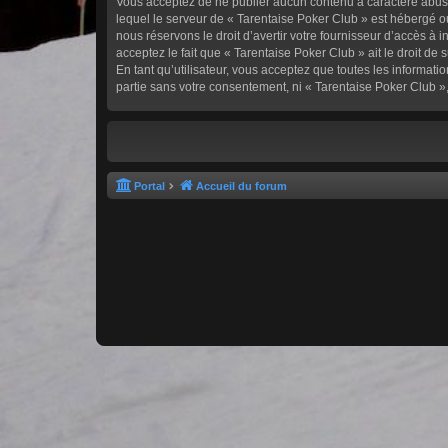
Vous acceptez de ne publier aucun contenu à caractère abusif,
lequel le serveur de « Tarentaise Poker Club » est hébergé ou
nous réservons le droit d’avertir votre fournisseur d’accès à i
acceptez le fait que « Tarentaise Poker Club » ait le droit d
En tant qu’utilisateur, vous acceptez que toutes les informa
partie sans votre consentement, ni « Tarentaise Poker Club 
Portal
Accueil du forum