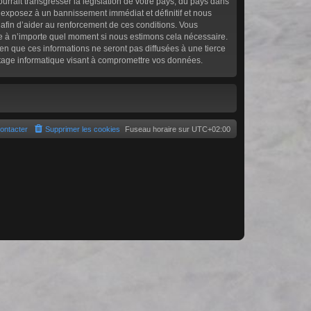
rrait transgresser la législation de votre pays, du pays dans
s exposez à un bannissement immédiat et définitif et nous
ée afin d’aider au renforcement de ces conditions. Vous
age à n’importe quel moment si nous estimons cela nécessaire.
en que ces informations ne seront pas diffusées à une tierce
atage informatique visant à compromettre vos données.
ontacter
Supprimer les cookies
Fuseau horaire sur
UTC+02:00