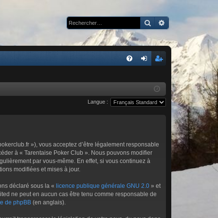
Rechercher
Recherche avan
R
FA
on
ns
Q
ne
cri
Langue :
xi
pti
on
on
epokerclub.fr »), vous acceptez d’être légalement responsable
accéder à « Tarentaise Poker Club ». Nous pouvons modifier
égulièrement par vous-même. En effet, si vous continuez à
ions modifiées et mises à jour.
ons déclaré sous la «
licence publique générale GNU 2.0
» et
 Limited ne peut en aucun cas être tenu comme responsable de
ite de phpBB
(en anglais).