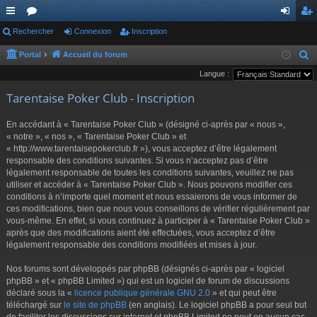
ac
Rechercher
or
Connexion
Inscription
on
ns
co
u
ne
cri
Portal
Accueil du forum
R
e
Langue :
ur
m
xi
pti
c
Tarentaise Poker Club - Inscription
ci
s
on
on
h
s
e
En accédant à « Tarentaise Poker Club » (désigné ci-après par « nous »,
r
« notre », « nos », « Tarentaise Poker Club » et
« http://www.tarentaisepokerclub.fr »), vous acceptez d’être légalement
c
responsable des conditions suivantes. Si vous n’acceptez pas d’être
h
légalement responsable de toutes les conditions suivantes, veuillez ne pas
e
utiliser et accéder à « Tarentaise Poker Club ». Nous pouvons modifier ces
r
conditions à n’importe quel moment et nous essaierons de vous informer de
ces modifications, bien que nous vous conseillons de vérifier régulièrement par
vous-même. En effet, si vous continuez à participer à « Tarentaise Poker Club »
après que des modifications aient été effectuées, vous acceptez d’être
légalement responsable des conditions modifiées et mises à jour.
Nos forums sont développés par phpBB (désignés ci-après par « logiciel
phpBB » et « phpBB Limited ») qui est un logiciel de forum de discussions
déclaré sous la «
licence publique générale GNU 2.0
» et qui peut être
téléchargé sur
le site de phpBB
(en anglais). Le logiciel phpBB a pour seul but
de faciliter les discussions sur internet et phpBB Limited ne peut en aucun cas