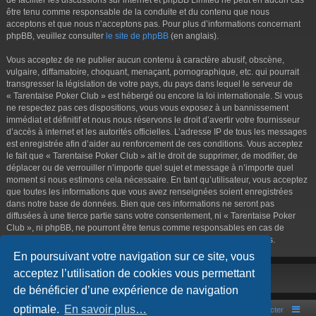
être tenu comme responsable de la conduite et du contenu que nous
acceptons et que nous n’acceptons pas. Pour plus d’informations concernant
phpBB, veuillez consulter
le site de phpBB
(en anglais).
Vous acceptez de ne publier aucun contenu à caractère abusif, obscène,
vulgaire, diffamatoire, choquant, menaçant, pornographique, etc. qui pourrait
transgresser la législation de votre pays, du pays dans lequel le serveur de
« Tarentaise Poker Club » est hébergé ou encore la loi internationale. Si vous
ne respectez pas ces dispositions, vous vous exposez à un bannissement
immédiat et définitif et nous nous réservons le droit d’avertir votre fournisseur
d’accès à internet et les autorités officielles. L’adresse IP de tous les messages
est enregistrée afin d’aider au renforcement de ces conditions. Vous acceptez
le fait que « Tarentaise Poker Club » ait le droit de supprimer, de modifier, de
déplacer ou de verrouiller n’importe quel sujet et message à n’importe quel
moment si nous estimons cela nécessaire. En tant qu’utilisateur, vous acceptez
que toutes les informations que vous avez renseignées soient enregistrées
dans notre base de données. Bien que ces informations ne seront pas
diffusées à une tierce partie sans votre consentement, ni « Tarentaise Poker
Club », ni phpBB, ne pourront être tenus comme responsables en cas de
tentative de piratage informatique visant à compromettre vos données.
En poursuivant votre navigation sur ce site, vous
acceptez l’utilisation de cookies vous permettant
de bénéficier d’une expérience de navigation
optimale.
En savoir plus…
Portal
Accueil du forum
Nous contacter