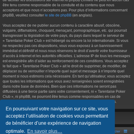
être tenu comme responsable de la conduite et du contenu que nous
acceptons et que nous n’acceptons pas. Pour plus d’informations concernant
phpBB, veuillez consulter
le site de phpBB
(en anglais).
Vous acceptez de ne publier aucun contenu à caractère abusif, obscène,
vulgaire, diffamatoire, choquant, menaçant, pornographique, etc. qui pourrait
transgresser la législation de votre pays, du pays dans lequel le serveur de
« Tarentaise Poker Club » est hébergé ou encore la loi internationale. Si vous
ne respectez pas ces dispositions, vous vous exposez à un bannissement
immédiat et définitif et nous nous réservons le droit d’avertir votre fournisseur
d’accès à internet et les autorités officielles. L’adresse IP de tous les messages
est enregistrée afin d’aider au renforcement de ces conditions. Vous acceptez
le fait que « Tarentaise Poker Club » ait le droit de supprimer, de modifier, de
déplacer ou de verrouiller n’importe quel sujet et message à n’importe quel
moment si nous estimons cela nécessaire. En tant qu’utilisateur, vous acceptez
que toutes les informations que vous avez renseignées soient enregistrées
dans notre base de données. Bien que ces informations ne seront pas
diffusées à une tierce partie sans votre consentement, ni « Tarentaise Poker
Club », ni phpBB, ne pourront être tenus comme responsables en cas de
tentative de piratage informatique visant à compromettre vos données.
En poursuivant votre navigation sur ce site, vous
acceptez l’utilisation de cookies vous permettant
de bénéficier d’une expérience de navigation
optimale.
En savoir plus…
Portal
Accueil du forum
Nous contacter