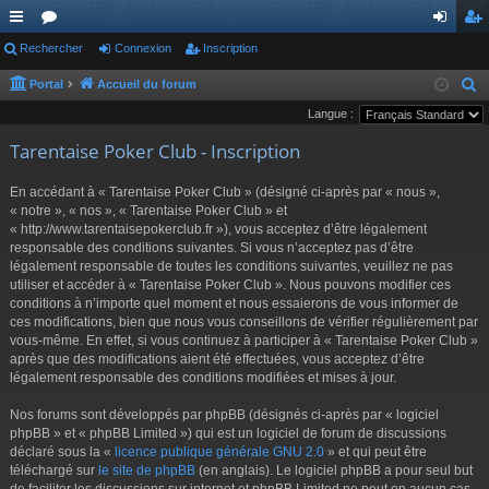
ac
Rechercher
or
Connexion
Inscription
on
ns
co
u
ne
cri
Portal
Accueil du forum
R
e
Langue :
ur
m
xi
pti
c
Tarentaise Poker Club - Inscription
ci
s
on
on
h
s
e
En accédant à « Tarentaise Poker Club » (désigné ci-après par « nous »,
r
« notre », « nos », « Tarentaise Poker Club » et
« http://www.tarentaisepokerclub.fr »), vous acceptez d’être légalement
c
responsable des conditions suivantes. Si vous n’acceptez pas d’être
h
légalement responsable de toutes les conditions suivantes, veuillez ne pas
e
utiliser et accéder à « Tarentaise Poker Club ». Nous pouvons modifier ces
r
conditions à n’importe quel moment et nous essaierons de vous informer de
ces modifications, bien que nous vous conseillons de vérifier régulièrement par
vous-même. En effet, si vous continuez à participer à « Tarentaise Poker Club »
après que des modifications aient été effectuées, vous acceptez d’être
légalement responsable des conditions modifiées et mises à jour.
Nos forums sont développés par phpBB (désignés ci-après par « logiciel
phpBB » et « phpBB Limited ») qui est un logiciel de forum de discussions
déclaré sous la «
licence publique générale GNU 2.0
» et qui peut être
téléchargé sur
le site de phpBB
(en anglais). Le logiciel phpBB a pour seul but
de faciliter les discussions sur internet et phpBB Limited ne peut en aucun cas