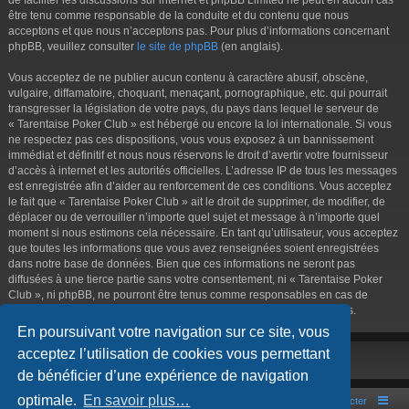
être tenu comme responsable de la conduite et du contenu que nous
acceptons et que nous n’acceptons pas. Pour plus d’informations concernant
phpBB, veuillez consulter
le site de phpBB
(en anglais).
Vous acceptez de ne publier aucun contenu à caractère abusif, obscène,
vulgaire, diffamatoire, choquant, menaçant, pornographique, etc. qui pourrait
transgresser la législation de votre pays, du pays dans lequel le serveur de
« Tarentaise Poker Club » est hébergé ou encore la loi internationale. Si vous
ne respectez pas ces dispositions, vous vous exposez à un bannissement
immédiat et définitif et nous nous réservons le droit d’avertir votre fournisseur
d’accès à internet et les autorités officielles. L’adresse IP de tous les messages
est enregistrée afin d’aider au renforcement de ces conditions. Vous acceptez
le fait que « Tarentaise Poker Club » ait le droit de supprimer, de modifier, de
déplacer ou de verrouiller n’importe quel sujet et message à n’importe quel
moment si nous estimons cela nécessaire. En tant qu’utilisateur, vous acceptez
que toutes les informations que vous avez renseignées soient enregistrées
dans notre base de données. Bien que ces informations ne seront pas
diffusées à une tierce partie sans votre consentement, ni « Tarentaise Poker
Club », ni phpBB, ne pourront être tenus comme responsables en cas de
tentative de piratage informatique visant à compromettre vos données.
En poursuivant votre navigation sur ce site, vous
acceptez l’utilisation de cookies vous permettant
de bénéficier d’une expérience de navigation
optimale.
En savoir plus…
Portal
Accueil du forum
Nous contacter