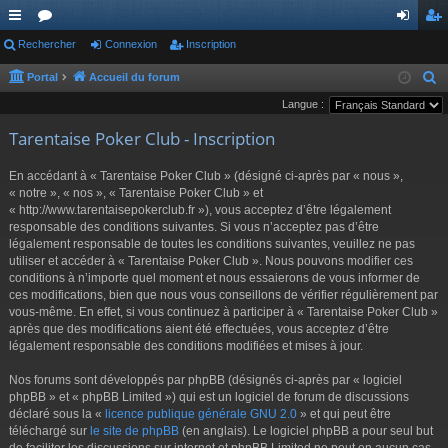
ac
Rechercher
or
Connexion
Inscription
on
ns
co
u
ne
cri
Portal
Accueil du forum
R
e
Langue :
ur
m
xi
pti
c
Tarentaise Poker Club - Inscription
ci
s
on
on
h
s
e
En accédant à « Tarentaise Poker Club » (désigné ci-après par « nous »,
r
« notre », « nos », « Tarentaise Poker Club » et
« http://www.tarentaisepokerclub.fr »), vous acceptez d’être légalement
c
responsable des conditions suivantes. Si vous n’acceptez pas d’être
h
légalement responsable de toutes les conditions suivantes, veuillez ne pas
e
utiliser et accéder à « Tarentaise Poker Club ». Nous pouvons modifier ces
r
conditions à n’importe quel moment et nous essaierons de vous informer de
ces modifications, bien que nous vous conseillons de vérifier régulièrement par
vous-même. En effet, si vous continuez à participer à « Tarentaise Poker Club »
après que des modifications aient été effectuées, vous acceptez d’être
légalement responsable des conditions modifiées et mises à jour.
Nos forums sont développés par phpBB (désignés ci-après par « logiciel
phpBB » et « phpBB Limited ») qui est un logiciel de forum de discussions
déclaré sous la «
licence publique générale GNU 2.0
» et qui peut être
téléchargé sur
le site de phpBB
(en anglais). Le logiciel phpBB a pour seul but
de faciliter les discussions sur internet et phpBB Limited ne peut en aucun cas