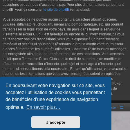
acceptons et que nous n’acceptons pas. Pour plus d’informations concernant
phpBB, veuillez consulter
le site de phpBB
(en anglais).
Vous acceptez de ne publier aucun contenu à caractère abusif, obscène,
vulgaire, diffamatoire, choquant, menaçant, pornographique, etc. qui pourrait
transgresser la législation de votre pays, du pays dans lequel le serveur de
« Tarentaise Poker Club » est hébergé ou encore la loi internationale. Si vous
ne respectez pas ces dispositions, vous vous exposez à un bannissement
immédiat et définitif et nous nous réservons le droit d’avertir votre fournisseur
d’accès à internet et les autorités officielles. L’adresse IP de tous les messages
est enregistrée afin d’aider au renforcement de ces conditions. Vous acceptez
le fait que « Tarentaise Poker Club » ait le droit de supprimer, de modifier, de
déplacer ou de verrouiller n’importe quel sujet et message à n’importe quel
moment si nous estimons cela nécessaire. En tant qu’utilisateur, vous acceptez
que toutes les informations que vous avez renseignées soient enregistrées
dans notre base de données. Bien que ces informations ne seront pas
diffusées à une tierce partie sans votre consentement, ni « Tarentaise Poker
En poursuivant votre navigation sur ce site, vous
Club », ni phpBB, ne pourront être tenus comme responsables en cas de
acceptez l’utilisation de cookies vous permettant
tentative de piratage informatique visant à compromettre vos données.
de bénéficier d’une expérience de navigation
optimale.
En savoir plus…
Portal
Accueil du forum
Nous contacter
Développé par
phpBB
® Forum Software © phpBB Limited
J’accepte
Style par
Arty
- phpBB 3.3 par MrGaby
Traduction française officielle
©
Qiaeru