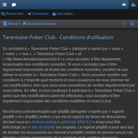
ac
Rechercher
or
Connexion
Inscription
on
ns
co
u
ne
cri
Portal
Accueil du forum
R
e
ur
m
xi
pti
Tarentaise Poker Club - Conditions d’utilisation
c
ci
s
on
on
h
En accédant à « Tarentaise Poker Club » (désigné ci-après par « nous »,
s
e
« notre », « nos », « Tarentaise Poker Club » et
r
« http://www.tarentaisepokerclub.fr »), vous acceptez d’être légalement
responsable des conditions suivantes. Si vous n’acceptez pas d’être
c
légalement responsable de toutes les conditions suivantes, veuillez ne pas
h
utiliser et accéder à « Tarentaise Poker Club ». Nous pouvons modifier ces
e
conditions à n’importe quel moment et nous essaierons de vous informer de
r
ces modifications, bien que nous vous conseillons de vérifier régulièrement par
vous-même. En effet, si vous continuez à participer à « Tarentaise Poker Club »
après que des modifications aient été effectuées, vous acceptez d’être
légalement responsable des conditions modifiées et mises à jour.
Nos forums sont développés par phpBB (désignés ci-après par « logiciel
phpBB » et « phpBB Limited ») qui est un logiciel de forum de discussions
déclaré sous la «
licence publique générale GNU 2.0
» et qui peut être
téléchargé sur
le site de phpBB
(en anglais). Le logiciel phpBB a pour seul but
de faciliter les discussions sur internet et phpBB Limited ne peut en aucun cas
être tenu comme responsable de la conduite et du contenu que nous