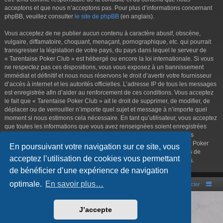
acceptons et que nous n’acceptons pas. Pour plus d’informations concernant
phpBB, veuillez consulter
le site de phpBB
(en anglais).
Vous acceptez de ne publier aucun contenu à caractère abusif, obscène,
vulgaire, diffamatoire, choquant, menaçant, pornographique, etc. qui pourrait
transgresser la législation de votre pays, du pays dans lequel le serveur de
« Tarentaise Poker Club » est hébergé ou encore la loi internationale. Si vous
ne respectez pas ces dispositions, vous vous exposez à un bannissement
immédiat et définitif et nous nous réservons le droit d’avertir votre fournisseur
d’accès à internet et les autorités officielles. L’adresse IP de tous les messages
est enregistrée afin d’aider au renforcement de ces conditions. Vous acceptez
le fait que « Tarentaise Poker Club » ait le droit de supprimer, de modifier, de
déplacer ou de verrouiller n’importe quel sujet et message à n’importe quel
moment si nous estimons cela nécessaire. En tant qu’utilisateur, vous acceptez
que toutes les informations que vous avez renseignées soient enregistrées
dans notre base de données. Bien que ces informations ne seront pas
diffusées à une tierce partie sans votre consentement, ni « Tarentaise Poker
En poursuivant votre navigation sur ce site, vous
Club », ni phpBB, ne pourront être tenus comme responsables en cas de
acceptez l’utilisation de cookies vous permettant
tentative de piratage informatique visant à compromettre vos données.
de bénéficier d’une expérience de navigation
optimale.
En savoir plus…
Portal
Accueil du forum
Nous contacter
Développé par
phpBB
® Forum Software © phpBB Limited
J’accepte
Style par
Arty
- phpBB 3.3 par MrGaby
Traduction française officielle
©
Qiaeru