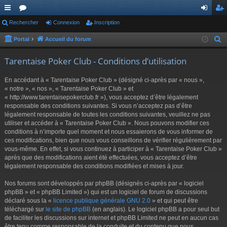
ac
Rechercher
or
Connexion
Inscription
on
ns
co
u
ne
cri
Portal
Accueil du forum
R
e
ur
m
xi
pti
Tarentaise Poker Club - Conditions d’utilisation
c
ci
s
on
on
h
En accédant à « Tarentaise Poker Club » (désigné ci-après par « nous »,
s
e
« notre », « nos », « Tarentaise Poker Club » et
r
« http://www.tarentaisepokerclub.fr »), vous acceptez d’être légalement
responsable des conditions suivantes. Si vous n’acceptez pas d’être
c
légalement responsable de toutes les conditions suivantes, veuillez ne pas
h
utiliser et accéder à « Tarentaise Poker Club ». Nous pouvons modifier ces
e
conditions à n’importe quel moment et nous essaierons de vous informer de
r
ces modifications, bien que nous vous conseillons de vérifier régulièrement par
vous-même. En effet, si vous continuez à participer à « Tarentaise Poker Club »
après que des modifications aient été effectuées, vous acceptez d’être
légalement responsable des conditions modifiées et mises à jour.
Nos forums sont développés par phpBB (désignés ci-après par « logiciel
phpBB » et « phpBB Limited ») qui est un logiciel de forum de discussions
déclaré sous la «
licence publique générale GNU 2.0
» et qui peut être
téléchargé sur
le site de phpBB
(en anglais). Le logiciel phpBB a pour seul but
de faciliter les discussions sur internet et phpBB Limited ne peut en aucun cas
être tenu comme responsable de la conduite et du contenu que nous