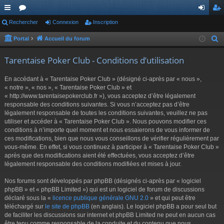
ac
Rechercher
or
Connexion
Inscription
on
ns
co
u
ne
cri
Portal
Accueil du forum
R
e
ur
m
xi
pti
Tarentaise Poker Club - Conditions d’utilisation
c
ci
s
on
on
h
En accédant à « Tarentaise Poker Club » (désigné ci-après par « nous »,
s
e
« notre », « nos », « Tarentaise Poker Club » et
r
« http://www.tarentaisepokerclub.fr »), vous acceptez d’être légalement
responsable des conditions suivantes. Si vous n’acceptez pas d’être
c
légalement responsable de toutes les conditions suivantes, veuillez ne pas
h
utiliser et accéder à « Tarentaise Poker Club ». Nous pouvons modifier ces
e
conditions à n’importe quel moment et nous essaierons de vous informer de
r
ces modifications, bien que nous vous conseillons de vérifier régulièrement par
vous-même. En effet, si vous continuez à participer à « Tarentaise Poker Club »
après que des modifications aient été effectuées, vous acceptez d’être
légalement responsable des conditions modifiées et mises à jour.
Nos forums sont développés par phpBB (désignés ci-après par « logiciel
phpBB » et « phpBB Limited ») qui est un logiciel de forum de discussions
déclaré sous la «
licence publique générale GNU 2.0
» et qui peut être
téléchargé sur
le site de phpBB
(en anglais). Le logiciel phpBB a pour seul but
de faciliter les discussions sur internet et phpBB Limited ne peut en aucun cas
être tenu comme responsable de la conduite et du contenu que nous