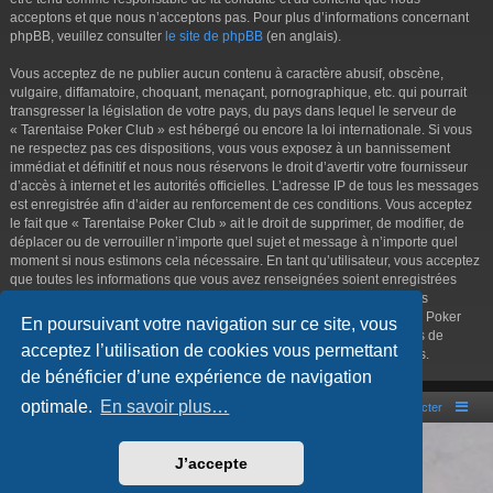
acceptons et que nous n’acceptons pas. Pour plus d’informations concernant
phpBB, veuillez consulter
le site de phpBB
(en anglais).
Vous acceptez de ne publier aucun contenu à caractère abusif, obscène,
vulgaire, diffamatoire, choquant, menaçant, pornographique, etc. qui pourrait
transgresser la législation de votre pays, du pays dans lequel le serveur de
« Tarentaise Poker Club » est hébergé ou encore la loi internationale. Si vous
ne respectez pas ces dispositions, vous vous exposez à un bannissement
immédiat et définitif et nous nous réservons le droit d’avertir votre fournisseur
d’accès à internet et les autorités officielles. L’adresse IP de tous les messages
est enregistrée afin d’aider au renforcement de ces conditions. Vous acceptez
le fait que « Tarentaise Poker Club » ait le droit de supprimer, de modifier, de
déplacer ou de verrouiller n’importe quel sujet et message à n’importe quel
moment si nous estimons cela nécessaire. En tant qu’utilisateur, vous acceptez
que toutes les informations que vous avez renseignées soient enregistrées
dans notre base de données. Bien que ces informations ne seront pas
diffusées à une tierce partie sans votre consentement, ni « Tarentaise Poker
En poursuivant votre navigation sur ce site, vous
Club », ni phpBB, ne pourront être tenus comme responsables en cas de
acceptez l’utilisation de cookies vous permettant
tentative de piratage informatique visant à compromettre vos données.
de bénéficier d’une expérience de navigation
optimale.
En savoir plus…
Portal
Accueil du forum
Nous contacter
Développé par
phpBB
® Forum Software © phpBB Limited
J’accepte
Style par
Arty
- phpBB 3.3 par MrGaby
Traduction française officielle
©
Qiaeru