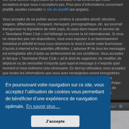
acceptons et que nous n’acceptons pas. Pour plus d’informations concernant
phpBB, veuillez consulter
le site de phpBB
(en anglais).
Vous acceptez de ne publier aucun contenu à caractère abusif, obscène,
vulgaire, diffamatoire, choquant, menaçant, pornographique, etc. qui pourrait
transgresser la législation de votre pays, du pays dans lequel le serveur de
« Tarentaise Poker Club » est hébergé ou encore la loi internationale. Si vous
ne respectez pas ces dispositions, vous vous exposez à un bannissement
immédiat et définitif et nous nous réservons le droit d’avertir votre fournisseur
d’accès à internet et les autorités officielles. L’adresse IP de tous les messages
est enregistrée afin d’aider au renforcement de ces conditions. Vous acceptez
le fait que « Tarentaise Poker Club » ait le droit de supprimer, de modifier, de
déplacer ou de verrouiller n’importe quel sujet et message à n’importe quel
moment si nous estimons cela nécessaire. En tant qu’utilisateur, vous acceptez
que toutes les informations que vous avez renseignées soient enregistrées
dans notre base de données. Bien que ces informations ne seront pas
diffusées à une tierce partie sans votre consentement, ni « Tarentaise Poker
En poursuivant votre navigation sur ce site, vous
Club », ni phpBB, ne pourront être tenus comme responsables en cas de
acceptez l’utilisation de cookies vous permettant
tentative de piratage informatique visant à compromettre vos données.
de bénéficier d’une expérience de navigation
optimale.
En savoir plus…
Portal
Accueil du forum
Nous contacter
Développé par
phpBB
® Forum Software © phpBB Limited
J’accepte
Style par
Arty
- phpBB 3.3 par MrGaby
Traduction française officielle
©
Qiaeru