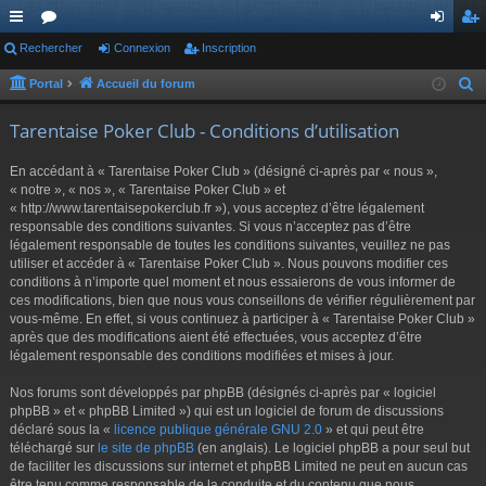
ac
Rechercher
or
Connexion
Inscription
on
ns
co
u
ne
cri
Portal
Accueil du forum
R
e
ur
m
xi
pti
Tarentaise Poker Club - Conditions d’utilisation
c
ci
s
on
on
h
En accédant à « Tarentaise Poker Club » (désigné ci-après par « nous »,
s
e
« notre », « nos », « Tarentaise Poker Club » et
r
« http://www.tarentaisepokerclub.fr »), vous acceptez d’être légalement
responsable des conditions suivantes. Si vous n’acceptez pas d’être
c
légalement responsable de toutes les conditions suivantes, veuillez ne pas
h
utiliser et accéder à « Tarentaise Poker Club ». Nous pouvons modifier ces
e
conditions à n’importe quel moment et nous essaierons de vous informer de
r
ces modifications, bien que nous vous conseillons de vérifier régulièrement par
vous-même. En effet, si vous continuez à participer à « Tarentaise Poker Club »
après que des modifications aient été effectuées, vous acceptez d’être
légalement responsable des conditions modifiées et mises à jour.
Nos forums sont développés par phpBB (désignés ci-après par « logiciel
phpBB » et « phpBB Limited ») qui est un logiciel de forum de discussions
déclaré sous la «
licence publique générale GNU 2.0
» et qui peut être
téléchargé sur
le site de phpBB
(en anglais). Le logiciel phpBB a pour seul but
de faciliter les discussions sur internet et phpBB Limited ne peut en aucun cas
être tenu comme responsable de la conduite et du contenu que nous