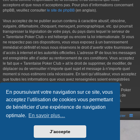
acceptons et que nous n’acceptons pas. Pour plus d’informations concernant
phpBB, veuillez consulter
le site de phpBB
(en anglais).
Vous acceptez de ne publier aucun contenu à caractère abusif, obscène,
vulgaire, diffamatoire, choquant, menaçant, pornographique, etc. qui pourrait
transgresser la législation de votre pays, du pays dans lequel le serveur de
« Tarentaise Poker Club » est hébergé ou encore la loi internationale. Si vous
ne respectez pas ces dispositions, vous vous exposez à un bannissement
immédiat et définitif et nous nous réservons le droit d’avertir votre fournisseur
d’accès à internet et les autorités officielles. L’adresse IP de tous les messages
est enregistrée afin d’aider au renforcement de ces conditions. Vous acceptez
le fait que « Tarentaise Poker Club » ait le droit de supprimer, de modifier, de
déplacer ou de verrouiller n’importe quel sujet et message à n’importe quel
moment si nous estimons cela nécessaire. En tant qu’utilisateur, vous acceptez
que toutes les informations que vous avez renseignées soient enregistrées
dans notre base de données. Bien que ces informations ne seront pas
diffusées à une tierce partie sans votre consentement, ni « Tarentaise Poker
En poursuivant votre navigation sur ce site, vous
Club », ni phpBB, ne pourront être tenus comme responsables en cas de
acceptez l’utilisation de cookies vous permettant
tentative de piratage informatique visant à compromettre vos données.
de bénéficier d’une expérience de navigation
optimale.
En savoir plus…
Portal
Accueil du forum
Nous contacter
Développé par
phpBB
® Forum Software © phpBB Limited
J’accepte
Style par
Arty
- phpBB 3.3 par MrGaby
Traduction française officielle
©
Qiaeru