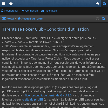
ac
Rechercher
or
Connexion
Inscription
on
ns
co
u
ne
cri
Portal
Accueil du forum
R
e
ur
m
xi
pti
Tarentaise Poker Club - Conditions d’utilisation
c
ci
s
on
on
h
En accédant à « Tarentaise Poker Club » (désigné ci-après par « nous »,
s
e
« notre », « nos », « Tarentaise Poker Club » et
r
« http://www.tarentaisepokerclub.fr »), vous acceptez d’être légalement
responsable des conditions suivantes. Si vous n’acceptez pas d’être
c
légalement responsable de toutes les conditions suivantes, veuillez ne pas
h
utiliser et accéder à « Tarentaise Poker Club ». Nous pouvons modifier ces
e
conditions à n’importe quel moment et nous essaierons de vous informer de
r
ces modifications, bien que nous vous conseillons de vérifier régulièrement par
vous-même. En effet, si vous continuez à participer à « Tarentaise Poker Club »
après que des modifications aient été effectuées, vous acceptez d’être
légalement responsable des conditions modifiées et mises à jour.
Nos forums sont développés par phpBB (désignés ci-après par « logiciel
phpBB » et « phpBB Limited ») qui est un logiciel de forum de discussions
déclaré sous la «
licence publique générale GNU 2.0
» et qui peut être
téléchargé sur
le site de phpBB
(en anglais). Le logiciel phpBB a pour seul but
de faciliter les discussions sur internet et phpBB Limited ne peut en aucun cas
être tenu comme responsable de la conduite et du contenu que nous