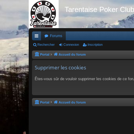
Tarentaise Poker Clu
Forums
ac
Rechercher
Connexion
Inscription
co
Portal
Accueil du forum
ur
Supprimer les cookies
ci
Êtes-vous sûr de vouloir supprimer les cookies de ce fo
s
Portal
Accueil du forum