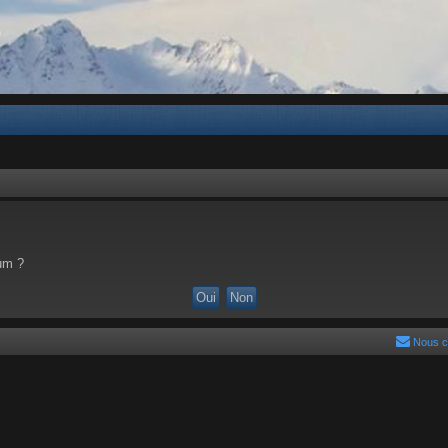
b
rum ?
Nous c