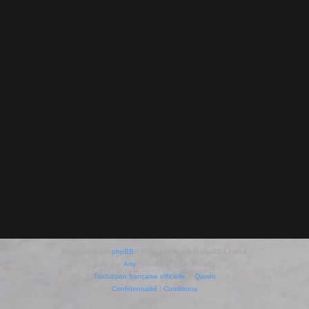
Développé par
phpBB
® Forum Software © phpBB Limited
Style par
Arty
- phpBB 3.3 par MrGaby
Traduction française officielle
©
Qiaeru
Confidentialité
|
Conditions