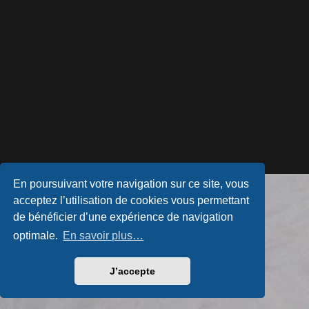
En poursuivant votre navigation sur ce site, vous
Développé par
phpBB
® Forum Software © phpBB Limited
acceptez l’utilisation de cookies vous permettant
Style par
Arty
- phpBB 3.3 par MrGaby
Traduction française officielle
©
Qiaeru
de bénéficier d’une expérience de navigation
Confidentialité
|
Conditions
optimale.
En savoir plus…
J’accepte