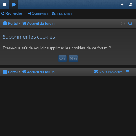
ac
Rechercher
or
Connexion
Inscription
on
ns
co
u
ne
cri
Portal
Accueil du forum
R
e
ur
m
xi
pti
Supprimer les cookies
c
ci
s
on
on
h
Êtes-vous sûr de vouloir supprimer les cookies de ce forum ?
s
e
r
c
h
Portal
Accueil du forum
Nous contacter
e
r