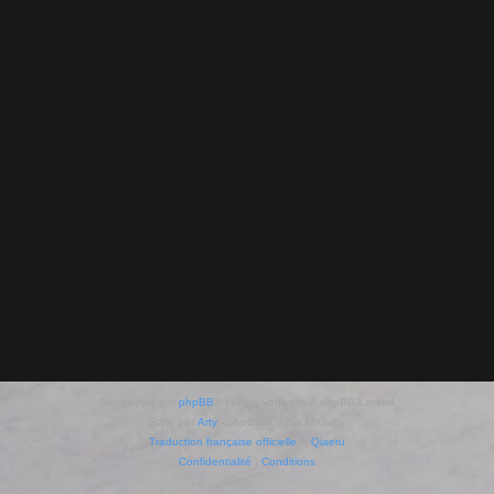
Développé par
phpBB
® Forum Software © phpBB Limited
Style par
Arty
- phpBB 3.3 par MrGaby
Traduction française officielle
©
Qiaeru
Confidentialité
|
Conditions