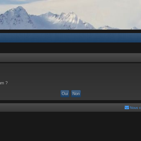
b
rum ?
Nous c