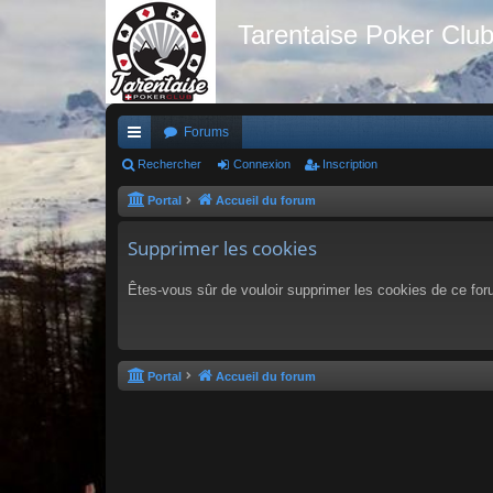
Tarentaise Poker Clu
Forums
ac
Rechercher
Connexion
Inscription
co
Portal
Accueil du forum
ur
Supprimer les cookies
ci
Êtes-vous sûr de vouloir supprimer les cookies de ce fo
s
Portal
Accueil du forum