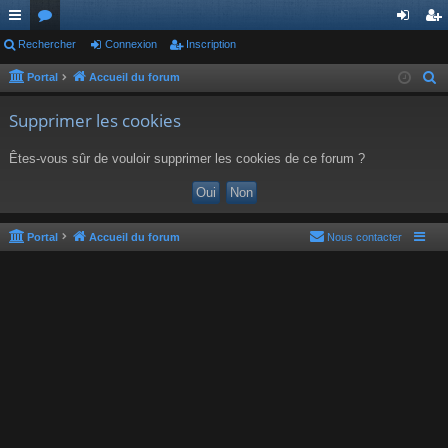
ac
Rechercher
or
Connexion
Inscription
on
ns
co
u
ne
cri
Portal
Accueil du forum
R
e
ur
m
xi
pti
Supprimer les cookies
c
ci
s
on
on
h
Êtes-vous sûr de vouloir supprimer les cookies de ce forum ?
s
e
r
c
h
Portal
Accueil du forum
Nous contacter
e
r