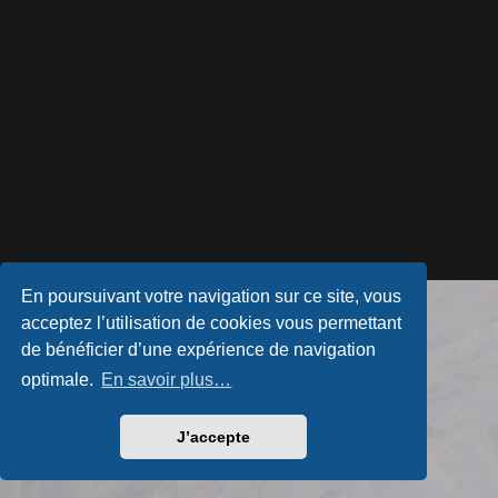
En poursuivant votre navigation sur ce site, vous
Développé par
phpBB
® Forum Software © phpBB Limited
acceptez l’utilisation de cookies vous permettant
Style par
Arty
- phpBB 3.3 par MrGaby
Traduction française officielle
©
Qiaeru
de bénéficier d’une expérience de navigation
Confidentialité
|
Conditions
optimale.
En savoir plus…
J’accepte